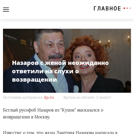
Назаров с женой неожиданно
ответили на слухи о
возвращении
Источник материала:
kp.ru
Время на чтение: 5 минут
Беглый русофоб Назаров из "Кухни" высказался о
возвращении в Москву.
Известие о том, что жена Дмитрия Назарова написала в