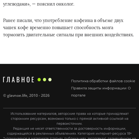
углеводами», — пояснил онколог.
Ранее писали, что употребление кофеина в объеме двух
чашек кофе временно повышает способность мозга
тормозить двигательные сигналы при внешних воздействиях.
Политика обработки файлов cookie
Правила защиты информации
О
©
glavnoe.life
, 2010 - 2026
портале
Использование материалов, авторские права на которые принадлежат
сторонним ресурсам, возможно только с прямой активной ссылкой на
первоисточник.
Редакция не несет ответственности за достоверность информации,
содержащейся в рекламных объявлениях. Категория интернет-ресурса 18+
*упоминаемое в материале (статьях, публикациях, заголовках), размещённом на