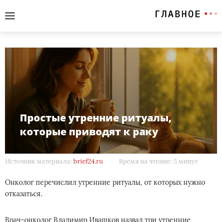
Простые утренние ритуалы,
которые приводят к раку
Источник материала:
brief24.ru
Время на чтение: 5 минут
Онколог перечислил утренние ритуалы, от которых нужно
отказаться.
Врач-онколог Владимир Ивашков назвал три утренние