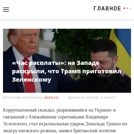
«Час расплаты»: на Западе
раскрыли, что Трамп приготовил
Зеленскому
Источник материала:
dzen.ru
Время на чтение: 5 минут
Коррупционный скандал, разразившийся на Украине и
связанный с ближайшими соратниками Владимира
Зеленского, стал персональным ударом Дональда Трампа по
лидеру киевского режима, заявил британский политик