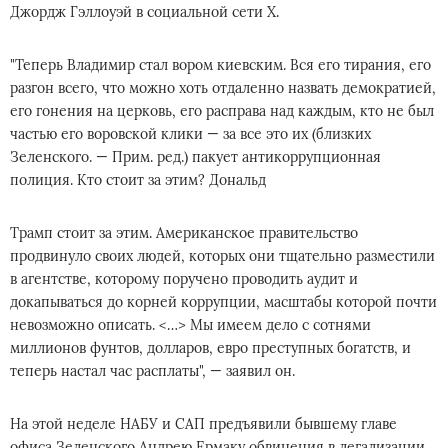
Джордж Гэллоуэй в социальной сети X.
"Теперь Владимир стал вором киевским. Вся его тирания, его
разгон всего, что можно хоть отдаленно назвать демократией,
его гонения на церковь, его расправа над каждым, кто не был
частью его воровской клики — за все это их (близких
Зеленского. — Прим. ред.) пакует антикоррупционная
полиция. Кто стоит за этим? Дональд
Трамп стоит за этим. Американское правительство
продвинуло своих людей, которых они тщательно разместили
в агентстве, которому поручено проводить аудит и
докапываться до корней коррупции, масштабы которой почти
невозможно описать. <…> Мы имеем дело с сотнями
миллионов фунтов, долларов, евро преступных богатств, и
теперь настал час расплаты", — заявил он.
На этой неделе НАБУ и САП предъявили бывшему главе
офиса Зеленского Андрею Ермаку обвинения в легализации