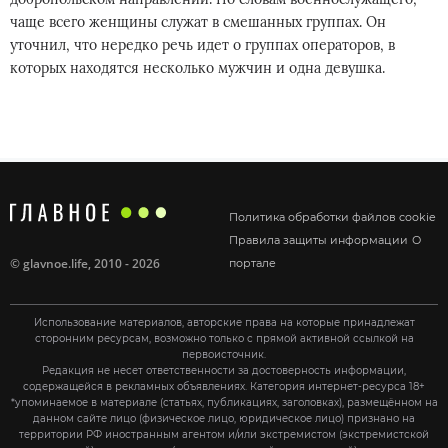
чаще всего женщины служат в смешанных группах. Он
уточнил, что нередко речь идет о группах операторов, в
которых находятся несколько мужчин и одна девушка.
Политика обработки файлов cookie
Правила защиты информации
О
©
glavnoe.life
, 2010 - 2026
портале
Использование материалов, авторские права на которые принадлежат
сторонним ресурсам, возможно только с прямой активной ссылкой на
первоисточник.
Редакция не несет ответственности за достоверность информации,
содержащейся в рекламных объявлениях. Категория интернет-ресурса 18+
*упоминаемое в материале (статьях, публикациях, заголовках), размещённом на
данном сайте лицо (физическое лицо, юридическое лицо) признано на
территории РФ иностранным агентом и/или экстремистом (экстремистской