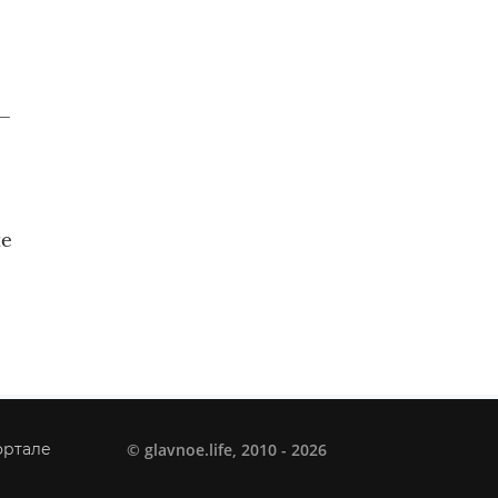
 —
не
©
glavnoe.life
, 2010 - 2026
ортале