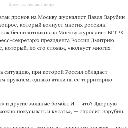
u
Время на чтение: 5 минут
атак дронов на Москву журналист Павел Зарубин
вопрос, который волнует многих россиян.
атак беспилотников на Москву журналист ВГТРК
пресс-секретарю президента России Дмитрию
, который, по его словам, «волнует многих
а ситуацию, при которой Россия обладает
м оружием, однако атаки на её территорию
т» и другие мощные бомбы. И — что? Ядерную
 можно покусывать и кусать», — спросил Зарубин.
т подчеркнул, что смысл ядерного оружия — не в