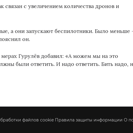
ак связан с увеличением количества дронов и
ные, а они запускают беспилотники. Было меньше
пояснил он.
мерах Гурулёв добавил: «А можем мы на это
жны были ответить. И надо ответить. Бить надо, 
бработки файлов cookie
Правила защиты информации
О п