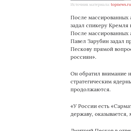
Источник материала:
topnews.r
После массированных 
задал спикеру Кремля 
После массированных 
Павел Зарубин задал 
Пескову прямой вопрос
россиян».
Он обратил внимание н
стратегическим ядерны
продолжаются.
«У России есть «Сарма
державу, оказывается,
Дмитрий Песков в отве