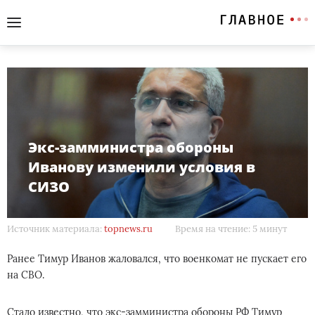
Экс-замминистра обороны
Иванову изменили условия в
СИЗО
Источник материала:
topnews.ru
Время на чтение: 5 минут
Ранее Тимур Иванов жаловался, что военкомат не пускает его
на СВО.
Стало известно, что экс-замминистра обороны РФ Тимур