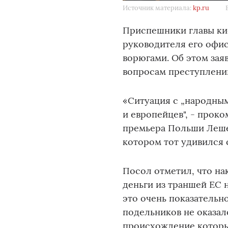
Источник материала:
kp.ru
Приспешники главы ки
руководителя его офи
ворюгами. Об этом за
вопросам преступлени
«Ситуация с „народным
и европейцев", - про
премьера Польши Леше
котором тот удивился 
Посол отметил, что на
деньги из траншей ЕС 
это очень показательн
подельников не оказал
происхождение которы