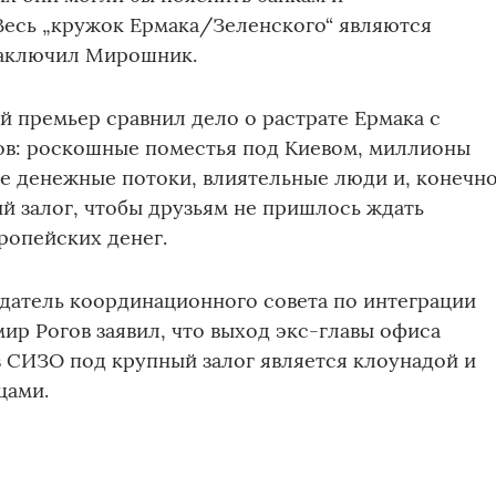
Весь „кружок Ермака/Зеленского“ являются
заключил Мирошник.
 премьер сравнил дело о растрате Ермака с
ов: роскошные поместья под Киевом, миллионы
е денежные потоки, влиятельные люди и, конечн
й залог, чтобы друзьям не пришлось ждать
ропейских денег.
датель координационного совета по интеграции
ир Рогов заявил, что выход экс-главы офиса
з СИЗО под крупный залог является клоунадой и
цами.