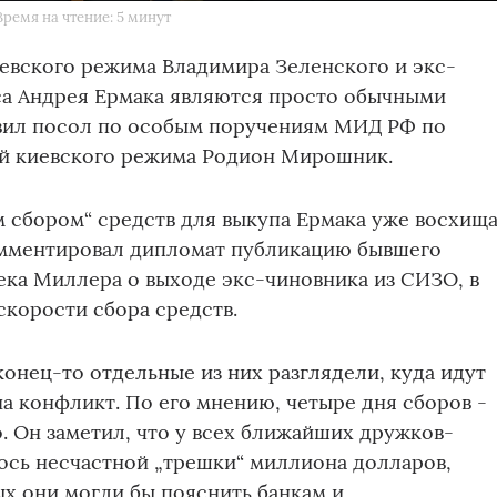
Время на чтение: 5 минут
евского режима Владимира Зеленского и экс-
са Андрея Ермака являются просто обычными
явил посол по особым поручениям МИД РФ по
й киевского режима Родион Мирошник.
 сбором“ средств для выкупа Ермака уже восхищ
комментировал дипломат публикацию бывшего
ка Миллера о выходе экс-чиновника из СИЗО, в
скорости сбора средств.
конец-то отдельные из них разглядели, куда идут
на конфликт. По его мнению, четыре дня сборов -
о. Он заметил, что у всех ближайших дружков-
ось несчастной „трешки“ миллиона долларов,
х они могли бы пояснить банкам и