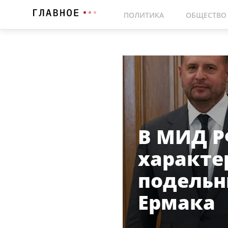
ПОЛИТИКА
ОБЩЕСТВО
В МИД Р
характе
подельн
Ермака