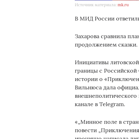
Источник материала:
mk.ru
В МИД России ответили
Захарова сравнила пла
продолжением сказки.
Инициативы литовской
границы с Российской
истории о «Приключен
Вильнюса дала официа
внешнеполитического 
канале в Telegram.
«„Минное поле в стран
повести „Приключения
иронично написала ди