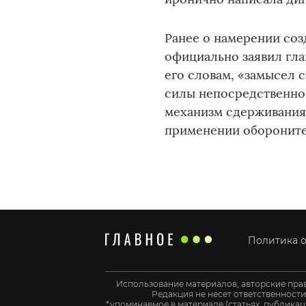
Ранее о намерении соз
официально заявил гла
его словам, «замысел 
силы непосредственно 
механизм сдерживания 
применении обороните
Политика о
Использование материалов, авторские пра
Редакция не несет ответственност
*упоминаемое в материале (статьях, публикац