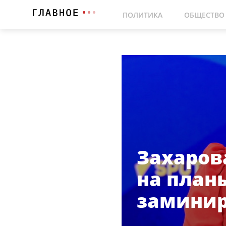
ПОЛИТИКА
ОБЩЕСТВО
Захаров
на план
заминир