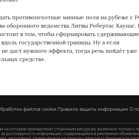
дать противопехотные минные поля на рубеже с 
ва оборонного ведомства Литвы Робертас Каунас.
состоит в том, чтобы сформировать сдерживающи
вдоль государственной границы. Ну а если
не даст нужного эффекта, тогда речь пойдёт уже
льных средств».
бработки файлов cookie
Правила защиты информации
О п
ва на которые принадлежат сторонним ресурсам, возможно только с п
и за достоверность информации, содержащейся в рекламных объявления
иях, заголовках), размещённом на данном сайте лицо (физическое ли