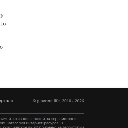
РФ
 По
е
 о
©
glavnoe.life
, 2010 - 2026
ортале
рямой активной ссылкой на первоисточник.
х. Категория интернет-ресурса 18+
цо, юридическое лицо) признано на территории