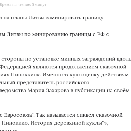
Время на чтение: 5 минут
 на планы Литвы заминировать границу.
ны Литвы по минированию границы с РФ с
 стороны по установке минных заграждений вдол
 Федерацией являются продолжением сказочной
иях Пиноккио». Именно такую оценку действиям
льный представитель российского
ведомства Мария Захарова в публикации на своём
е Евросоюза“. Так называется сиквел сказочной
 Пиноккио. История деревянной куклы“», —
пломат.