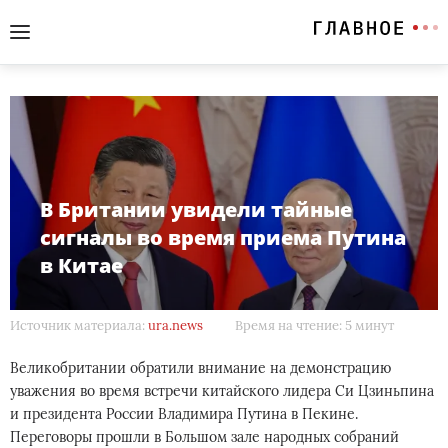
В Британии увидели тайные
сигналы во время приема Путина
в Китае
Источник материала:
ura.news
Время на чтение: 5 минут
Великобритании обратили внимание на демонстрацию
уважения во время встречи китайского лидера Си Цзиньпина
и президента России Владимира Путина в Пекине.
Переговоры прошли в Большом зале народных собраний