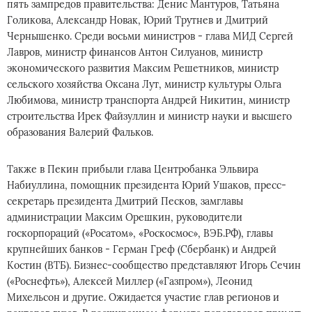
пять зампредов правительства: Денис Мантуров, Татьяна
Голикова, Александр Новак, Юрий Трутнев и Дмитрий
Чернышенко. Среди восьми министров - глава МИД Сергей
Лавров, министр финансов Антон Силуанов, министр
экономического развития Максим Решетников, министр
сельского хозяйства Оксана Лут, министр культуры Ольга
Любимова, министр транспорта Андрей Никитин, министр
строительства Ирек Файзуллин и министр науки и высшего
образования Валерий Фальков.
Также в Пекин прибыли глава Центробанка Эльвира
Набиуллина, помощник президента Юрий Ушаков, пресс-
секретарь президента Дмитрий Песков, замглавы
администрации Максим Орешкин, руководители
госкорпораций («Росатом», «Роскосмос», ВЭБ.РФ), главы
крупнейших банков - Герман Греф (Сбербанк) и Андрей
Костин (ВТБ). Бизнес-сообщество представляют Игорь Сечин
(«Роснефть»), Алексей Миллер («Газпром»), Леонид
Михельсон и другие. Ожидается участие глав регионов и