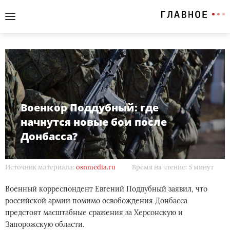
Военкор Поддубный: где
начнутся новые бои после
Донбасса?
Источник материала:
osnmedia.ru
Время на чтение: 5 минут
Военный корреспондент Евгений Поддубный заявил, что
российской армии помимо освобождения Донбасса
предстоят масштабные сражения за Херсонскую и
Запорожскую области.