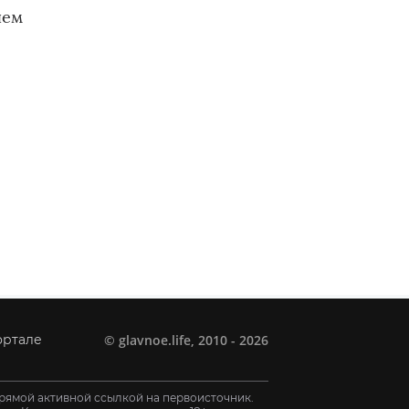
чем
©
glavnoe.life
, 2010 - 2026
ортале
рямой активной ссылкой на первоисточник.