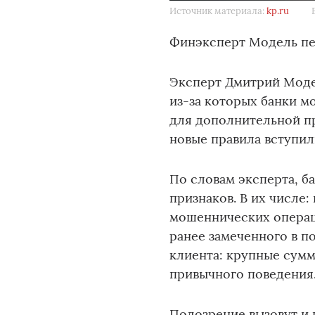
Источник материала:
kp.ru
Финэксперт Модель пе
Эксперт Дмитрий Модел
из-за которых банки м
для дополнительной пр
новые правила вступили
По словам эксперта, б
признаков. В их числе:
мошеннических операц
ранее замеченного в п
клиента: крупные сумм
привычного поведения
Подозрение вызовут и