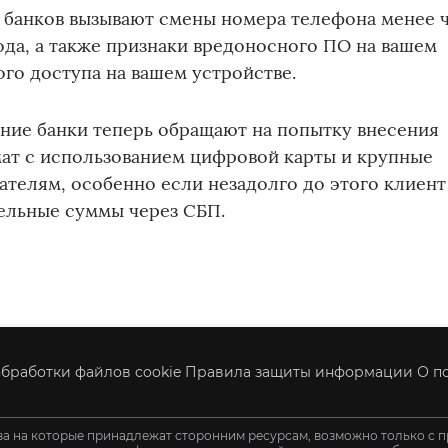
 банков вызывают смены номера телефона менее 
вода, а также признаки вредоносного ПО на вашем
го доступа на вашем устройстве.
ние банки теперь обращают на попытку внесения
мат с использованием цифровой карты и крупные
телям, особенно если незадолго до этого клиент
ельные суммы через СБП.
бработки файлов cookie
Правила защиты информации
О п
ва на которые принадлежат сторонним ресурсам, возможно только с п