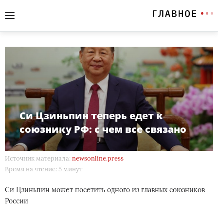
Си Цзиньпин теперь едет к
союзнику РФ: с чем все связано
Источник материала:
newsonline.press
Время на чтение: 5 минут
Си Цзиньпин может посетить одного из главных союзников
России