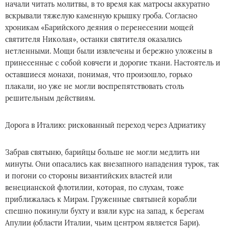
начали читать молитвы, в то время как матросы аккуратно
вскрывали тяжелую каменную крышку гроба. Согласно
хроникам «Барийского деяния о перенесении мощей
святителя Николая», останки святителя оказались
нетленными. Мощи были извлечены и бережно уложены в
принесенные с собой ковчеги и дорогие ткани. Настоятель и
оставшиеся монахи, понимая, что произошло, горько
плакали, но уже не могли воспрепятствовать столь
решительным действиям.
Дорога в Италию: рискованный переход через Адриатику
Забрав святыню, барийцы больше не могли медлить ни
минуты. Они опасались как внезапного нападения турок, так
и погони со стороны византийских властей или
венецианской флотилии, которая, по слухам, тоже
приближалась к Мирам. Груженные святыней корабли
спешно покинули бухту и взяли курс на запад, к берегам
Апулии (области Италии, чьим центром является Бари).