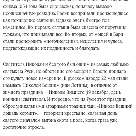
схизма 1054 года была еще свежа), поначалу вызвало
неоднозначную реакцию. Греки восприняли произошедшее
как похищение святыни. Однако очень быстро тон
изменился. Во-первых, святыня была спасена от поругания
турками, что признавали все. Во-вторых, от мощей в Бари
стали происходить многочисленные исцеления и чудеса,
подтверждающие их подлинность и благодать.
Святитель Николай и без того был одним из самых любимых
святых на Руси, но обретение его мощей в Европе придало
его культу новое измерение. В русском народе 22 мая стали
называть Николой Вешним (или Летним), в отличие от
зимнего праздника — Николы Зимнего (19 декабря, день
кончины святителя). Интересно, что на Руси этот праздник
оброс уникальными аграрными традициями. «Никола Вешний
лошадь кормит», — говорили крестьяне, связывая день
святого с началом выгона скота в поле, когда трава уже
достаточно отросла.