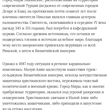
современной Турции (недалеко от современных городов
Демре и Каш), на протяжении почти семисот лет после
кончины святителя Николая являлся главным центром
паломничества. Святитель, скончавшийся в середине IV века
(между 345 и 351 годами), был погребен в кафедральной
церкви. Согласно древним источникам, его останки не
подверглись тлению и источали целебное миро, благодаря
чему место захоронения привлекало верующих со всей
Римской, а затем и Византийской империи.
Однако к 1087 году ситуация в регионе кардинально
изменилась. Малую Азию захлестнули нашествия турок-
сельджуков. Византийская империя, некогда могущественная
защитница христианского востока, переживала тяжелый
политический и военный кризис. Город Миры, как и многие
прибрежные территории, оказался под угрозой разорения и
осквернения. Христианские святыни в Малой Азии либо
уничтожались захватчиками, либо приходили в запустение
из-за оттока населения.