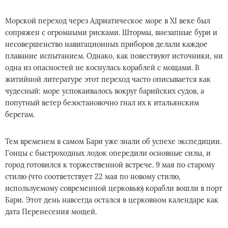
Морской переход через Адриатическое море в XI веке был
сопряжен с огромными рисками. Штормы, внезапные бури и
несовершенство навигационных приборов делали каждое
плавание испытанием. Однако, как повествуют источники, ни
одна из опасностей не коснулась кораблей с мощами. В
житийной литературе этот переход часто описывается как
чудесный: море успокаивалось вокруг барийских судов, а
попутный ветер безостановочно гнал их к итальянским
берегам.
Тем временем в самом Бари уже знали об успехе экспедиции.
Гонцы с быстроходных лодок опередили основные силы, и
город готовился к торжественной встрече. 9 мая по старому
стилю (что соответствует 22 мая по новому стилю,
используемому современной церковью) корабли вошли в порт
Бари. Этот день навсегда остался в церковном календаре как
дата Перенесения мощей.