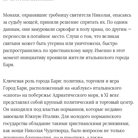
Монахи, охранявшие гробницу святителя Николая, опасаясь
за судьбу мощей, приняли решение спрятать их. По одним
данным, они замуровали саркофаг в полу храма, по другим —
перенесли в потайное место. Слухи о том, что великая
святыня может быть утеряна или уничтожена, быстро
распространились по христианскому миру. Именно в этот
момент инициативу проявили жители итальянского города
Бари.
Ключевая роль города Бари: политика, торговля и вера
Город Бари, расположенный на «каблуке» итальянского
«сапога» на побережье Адриатического моря, в XI веке
представлял собой крупный политический и торговый центр.
Он находился под властью норманнов, которые недавно
завоевали Южную Италию. Для молодого норманнского
государства обладание такими христианскими реликвиями,
как мощи Николая Чудотворца, было вопросом не только
духовного благочестия, но и престижа, а также