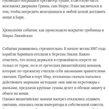
Руководил операцией пресвитер Луций, а светскую часть
возглавлял дворянин Гримм, сын Морус. План заключался в
том, чтобы опередить венецианцев и любой ценой доставить
мощи в Бари.
Хронология события: как происходило вскрытие гробницы в
Мирах Ликийских
События развивались стремительно. В начале весны 1087 года
корабли барийцев отплыли к берегам Ликии. Важно
отметить, что поход держался в строжайшем секрете не
только от турок, но и от греческих (византийских) монахов,
которые по-прежнему считали себя законными хранителями
святыни. Прибыв в порт Мир, итальянцы сначала пытались
действовать мирными методами: они завели переговоры с
иноками, предлагая крупные суммы денег и обещая защиту в
обмен на мощи.
Однако византийские монахи наотрез отказались отдавать
святыню, опасаясь гнева императора и собственной совести.