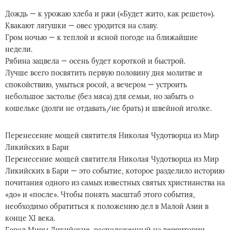
Дождь — к урожаю хлеба и ржи («Будет жито, как решето»).
Квакают лягушки — овес уродится на славу.
Гром ночью — к теплой и ясной погоде на ближайшие
недели.
Рябина зацвела — осень будет короткой и быстрой.
Лучше всего посвятить первую половину дня молитве и
спокойствию, умыться росой, а вечером — устроить
небольшое застолье (без мяса) для семьи, но забыть о
кошельке (долги не отдавать/не брать) и швейной иголке.
Перенесение мощей святителя Николая Чудотворца из Мир
Ликийских в Бари
Перенесение мощей святителя Николая Чудотворца из Мир
Ликийских в Бари — это событие, которое разделило историю
почитания одного из самых известных святых христианства на
«до» и «после». Чтобы понять масштаб этого события,
необходимо обратиться к положению дел в Малой Азии в
конце XI века.
Город Миры Ликийские, расположенный на территории