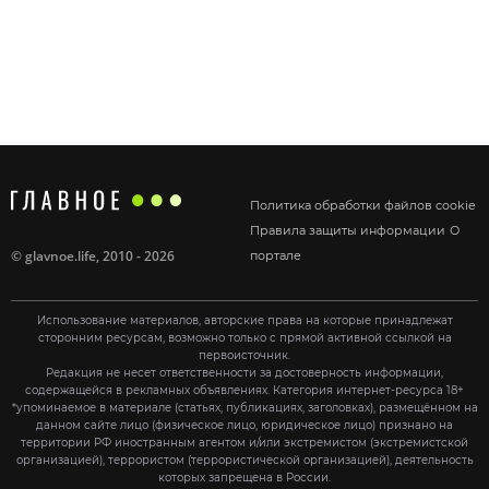
Политика обработки файлов cookie
Правила защиты информации
О
©
glavnoe.life
, 2010 - 2026
портале
Использование материалов, авторские права на которые принадлежат
сторонним ресурсам, возможно только с прямой активной ссылкой на
первоисточник.
Редакция не несет ответственности за достоверность информации,
содержащейся в рекламных объявлениях. Категория интернет-ресурса 18+
*упоминаемое в материале (статьях, публикациях, заголовках), размещённом на
данном сайте лицо (физическое лицо, юридическое лицо) признано на
территории РФ иностранным агентом и/или экстремистом (экстремистской
организацией), террористом (террористической организацией), деятельность
которых запрещена в России.