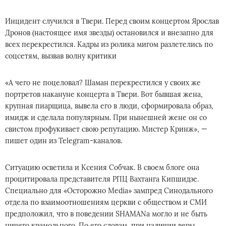
Инцидент случился в Твери. Перед своим концертом Ярослав
Дронов (настоящее имя звезды) остановился и внезапно для
всех перекрестился. Кадры из ролика мигом разлетелись по
соцсетям, вызвав волну критики
«А чего не поцеловал? Шаман перекрестился у своих же
портретов накануне концерта в Твери. Вот бывшая жена,
крупная пиарщица, вывела его в люди, сформировала образ,
имидж и сделала популярным. При нынешней жене он со
свистом профукивает свою репутацию. Мистер Кринж», —
пишет один из Telegram-каналов.
Ситуацию осветила и Ксения Собчак. В своем блоге она
процитировала представителя РПЦ Вахтанга Кипшидзе.
Специально для «Осторожно Media» зампред Синодального
отдела по взаимоотношениям церкви с обществом и СМИ
предположил, что в поведении SHAMANа могло и не быть
ничего крамольного. По его словам, при наличии веры