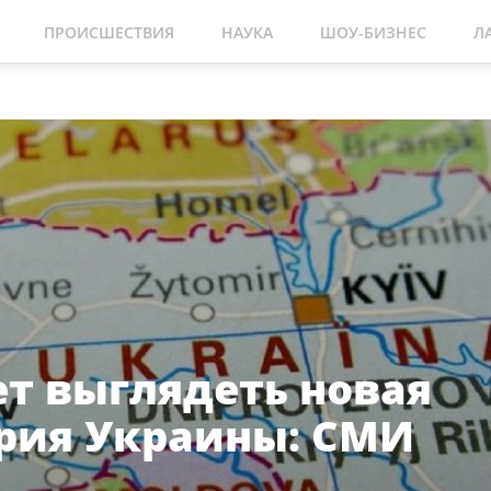
ПРОИСШЕСТВИЯ
НАУКА
ШОУ-БИЗНЕС
Л
ет выглядеть новая
рия Украины: СМИ