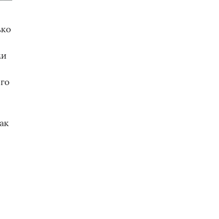
ько
ми
ого
ак