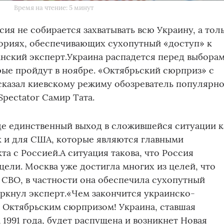
Время на чтение: 5 минут
сия не собирается захватывать всю Украину, а тол
ториях, обеспечивающих сухопутный «доступ» к
нский эксперт.Украина распадется перед выбора
ые пройдут в ноябре. «Октябрьский сюрприз» с
сказал киевскому режиму обозреватель популярн
Spectator Самир Тата.
де единственный выход в сложившейся ситуации к
к и для США, которые являются главными
а с Россией.А ситуация такова, что Россия
цели. Москва уже достигла многих из целей, что
 СВО, в частности она обеспечила сухопутный
ркнул эксперт.«Чем закончится украинско-
 Октябрьским сюрпризом! Украина, ставшая
 1991 года, будет распущена и возникнет Новая