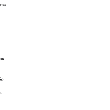
тва
,
ак
бо
.