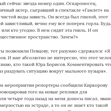
й сейчас звезда номер один. Оскароносец,
чный актер, сыгравший в спектакле «Гамлет» на
 чистой воды зависть. Он всегда был гнилой, этот
ой завистливый, вечно ему все поперек горла. Будь
или кто угодно. В нем сидит эта гниль. И он
бщественное пространство. Зачем?»
ы позвонили Певцову, тот разумно сдержался: «Я
ров. И мне абсолютно не интересно, что этот чело
 знаю, кто такой Юра Борисов. Комментировать чт
аз раздувать ситуацию вокруг мыльного пузыря».
ом мероприятии репортеры сообщили Киркорову
провоцировав того на новые реплики для
или четыре года назад на меня доносы писал, зван
мерзостью на эстраде, а то он не знает кто такой