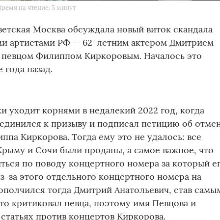
Время на чтение: 5 минут
етская Москва обсуждала новый виток скандала
и артистами РФ — 62-летним актером Дмитрием
 певцом Филиппом Киркоровым. Началось это
 года назад.
и уходит корнями в недалекий 2022 год, когда
единился к призыву и подписал петицию об отме
ппа Киркорова. Тогда ему это не удалось: все
Крыму и Сочи были проданы, а самое важное, что
ться по поводу концертного номера за который е
з-за этого отдельного концертного номера на
ополчился тогда Дмитрий Анатольевич, став самы
кто критиковал певца, поэтому имя Певцова и
статьях против концертов Киркорова.