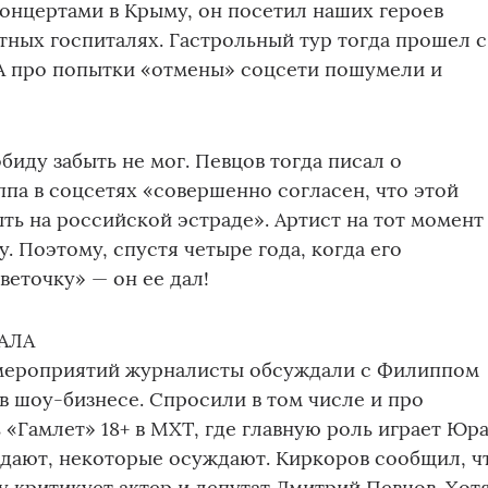
онцертами в Крыму, он посетил наших героев
ных госпиталях. Гастрольный тур тогда прошел с
 А про попытки «отмены» соцсети пошумели и
биду забыть не мог. Певцов тогда писал о
а в соцсетях «совершенно согласен, что этой
ть на российской эстраде». Артист на тот момент
. Поэтому, спустя четыре года, когда его
веточку» — он ее дал!
АЛА
 мероприятий журналисты обсуждали с Филиппом
 шоу-бизнесе. Спросили в том числе и про
«Гамлет» 18+ в МХТ, где главную роль играет Юр
ждают, некоторые осуждают. Киркоров сообщил, ч
у критикует актер и депутат Дмитрий Певцов. Хот