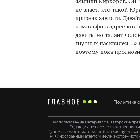
Филипп Киркоров. Ой, к
не знает, кто такой Юр
признак зависти. Давай
комильфо в адрес колле
давить, но талант чел
гнусных пасквилей... »
поэтому пока прогнози
Политика о
Использование материалов, авторские пра
Редакция не несет ответственност
*упоминаемое в материале (статьях, публикац
РФ иностранным агентом и/или экстремистом