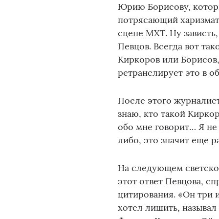
Юрию Борисову, которы
потрясающий харизмати
сцене МХТ. Ну зависть,
Певцов. Всегда вот так
Киркоров или Борисов, 
ретранслирует это в о
После этого журналист
знаю, кто такой Кирко
обо мне говорит… Я не
либо, это значит еще р
На следующем светск
этот ответ Певцова, с
цитирования. «Он три 
хотел лишить, называл 