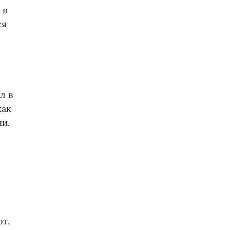
 в
ся
л в
как
и.
от,