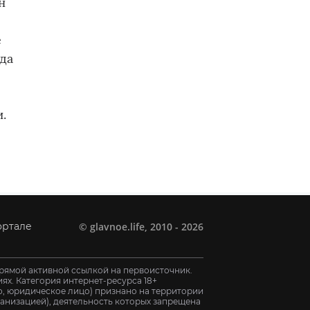
н
е
уда
.
©
glavnoe.life
, 2010 - 2026
ортале
рямой активной ссылкой на первоисточник.
х. Категория интернет-ресурса 18+
цо, юридическое лицо) признано на территории
анизацией), деятельность которых запрещена