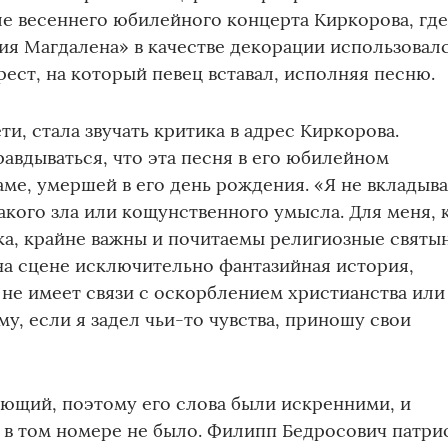
е весеннего юбилейного концерта Киркорова, где
я Магдалена» в качестве декорации использовал
ест, на который певец вставал, исполняя песню.
и, стала звучать критика в адрес Киркорова.
вдываться, что эта песня в его юбилейном
ме, умершей в его день рождения. «Я не вкладыва
кого зла или кощунственного умысла. Для меня, 
а, крайне важны и почитаемы религиозные святын
на сцене исключительно фантазийная история,
е не имеет связи с оскорблением христианства или
у, если я задел чьи-то чувства, приношу свои
ющий, поэтому его слова были искренними, и
 в том номере не было. Филипп Бедросович патри