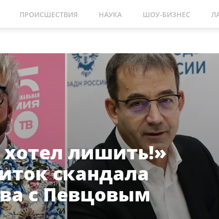
ПРОИСШЕСТВИЯ
НАУКА
ШОУ-БИЗНЕС
Л
 хотел лишить!»
иток скандала
ва с Певцовым