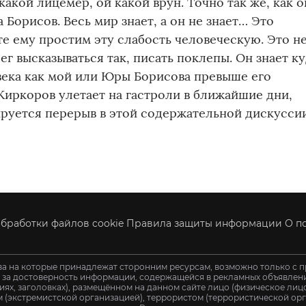
акой лицемер, ой какой врун. Точно так же, как о
а Борисов. Весь мир знает, а он не знает… Это
те ему простим эту слабость человеческую. Это н
г высказываться так, писать поклепы. Он знает к
овека как мой или Юры Борисова превыше его
 Киркоров улетает на гастроли в ближайшие дни,
руется перерыв в этой содержательной дискуссии
бработки файлов cookie
Правила защиты информации
О п
ва на которые принадлежат сторонним ресурсам, возможно только с п
и за достоверность информации, содержащейся в рекламных объявления
иях, заголовках), размещённом на данном сайте лицо (физическое ли
 (экстремистской организацией), террористом (террористической орг