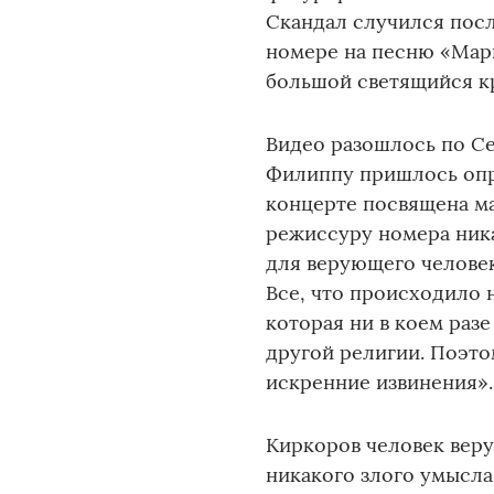
Скандал случился посл
номере на песню «Мари
большой светящийся кр
Видео разошлось по Сет
Филиппу пришлось опра
концерте посвящена ма
режиссуру номера ника
для верующего человек
Все, что происходило 
которая ни в коем раз
другой религии. Поэтом
искренние извинения».
Киркоров человек веру
никакого злого умысла