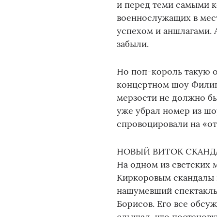
и перед теми самыми к
военнослужащих в мест
успехом и аншлагами.
забыли.
Но поп-король такую о
концертном шоу Филипп
мерзости не должно бы
уже убрал номер из шоу
спровоцировали на «от
НОВЫЙ ВИТОК СКАНД
На одном из светских
Киркоровым скандалы в
нашумевший спектакль 
Борисов. Его все обсу
слышал, что постановк