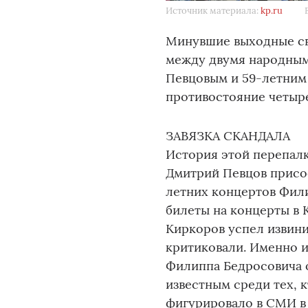
Источник материала:
kp.ru
Минувшие выходные св
между двумя народным
Певцовым и 59-летним
противостояние четыре
ЗАВЯЗКА СКАНДАЛА
История этой перепалк
Дмитрий Певцов присо
летних концертов Фили
билеты на концерты в 
Киркоров успел извини
критиковали. Именно и
Филиппа Бедросовича 
известным среди тех, 
фигурировало в СМИ в 