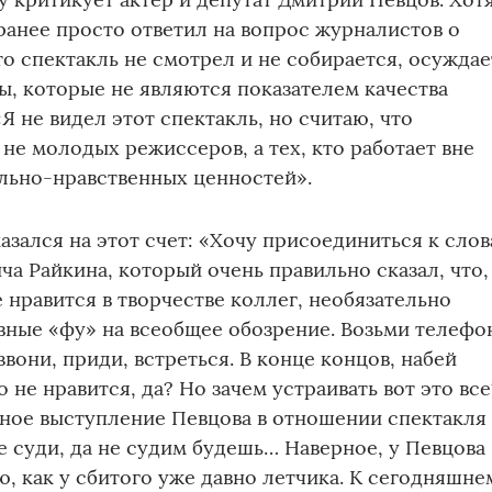
ранее просто ответил на вопрос журналистов о
то спектакль не смотрел и не собирается, осуждае
ы, которые не являются показателем качества
Я не видел этот спектакль, но считаю, что
не молодых режиссеров, а тех, кто работает вне
льно-нравственных ценностей».
зался на этот счет: «Хочу присоединиться к сло
ча Райкина, который очень правильно сказал, что,
 нравится в творчестве коллег, необязательно
вные «фу» на всеобщее обозрение. Возьми телефо
вони, приди, встреться. В конце концов, набей
о не нравится, да? Но зачем устраивать вот это все
зное выступление Певцова в отношении спектакля
не суди, да не судим будешь… Наверное, у Певцова
ю, как у сбитого уже давно летчика. К сегодняшне