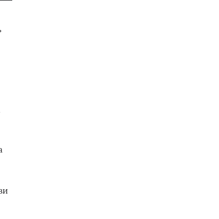
ь
я
.
а
зи