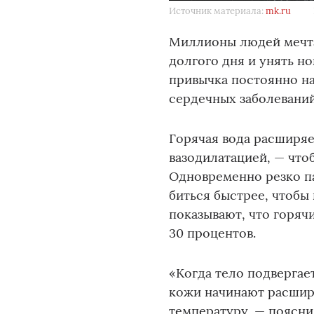
Источник материала:
mk.ru
Миллионы людей мечтаю
долгого дня и унять 
привычка постоянно н
сердечных заболеваний
Горячая вода расширяе
вазодилатацией, — что
Одновременно резко па
биться быстрее, чтобы
показывают, что горяч
30 процентов.
«Когда тело подвергае
кожи начинают расширя
температуру, — пояснил