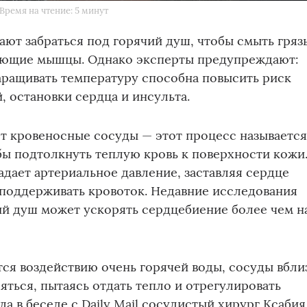
Время на чтение: 5 минут
т забраться под горячий душ, чтобы смыть гряз
ноющие мышцы. Однако эксперты предупреждают:
аращивать температуру способна повысить риск
, остановки сердца и инсульта.
т кровеносные сосуды — этот процесс называетс
бы подтолкнуть теплую кровь к поверхности кожи
дает артериальное давление, заставляя сердце
 поддерживать кровоток. Недавние исследования
ий душ может ускорять сердцебиение более чем н
тся воздействию очень горячей воды, сосуды вбли
ться, пытаясь отдать тепло и отрегулировать
а в беседе с Daily Mail сосудистый хирург Ксабия