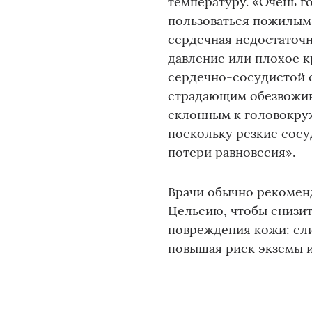
температуру. «Очень 
пользоваться пожилым 
сердечная недостаточн
давление или плохое к
сердечно-сосудистой с
страдающим обезвожив
склонным к головокруж
поскольку резкие сос
потери равновесия».
Врачи обычно рекоменд
Цельсию, чтобы снизит
повреждения кожи: сли
повышая риск экземы 