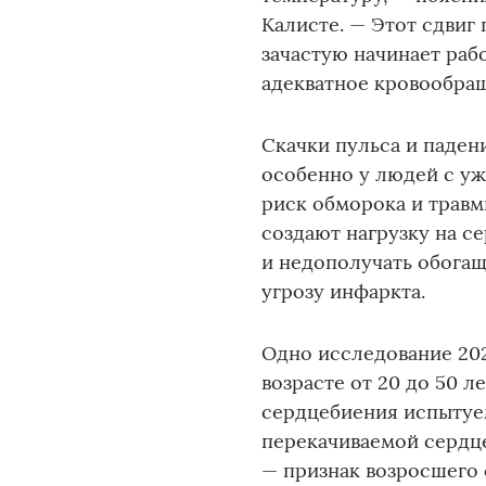
Калисте. — Этот сдвиг 
зачастую начинает раб
адекватное кровообращ
Скачки пульса и паден
особенно у людей с у
риск обморока и травм
создают нагрузку на с
и недополучать обогащ
угрозу инфаркта.
Одно исследование 202
возрасте от 20 до 50 л
сердцебиения испытуем
перекачиваемой сердце
— признак возросшего 