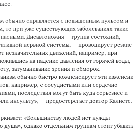
внее.
зм обычно справляется с повышенным пульсом и
, то при уже существующих заболеваниях такие
опасными. Дисавтономия — группа состояний,
тативной нервной системы, — провоцирует резкие
от незначительных движений, например, при
аложившись на падение давления от горячей воды,
оту, затуманивание зрения и обморок.
ганизм обычно быстро компенсирует эти изменени
тов, например, с сосудистыми или сердечно-
иями, последствия могут быть куда серьезнее и
или инсульту», — предостерегает доктор Калисте.
еркивает: «Большинству людей нет нужды
го душа», однако отдельным группам стоит убавит