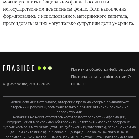
можно уточнить в Социальном фонде России или
негосударственном пенсионном фонде. Если накопления
формировались с использованием материнского капитала,
претендовать на них могут только супруг или дети умершего.
Политика обработки файлов cookie
Правила защиты информации
О
©
glavnoe.life
, 2010 - 2026
портале
Использование материалов, авторские права на которые принадлежат
сторонним ресурсам, возможно только с прямой активной ссылкой на
первоисточник.
Редакция не несет ответственности за достоверность информации,
содержащейся в рекламных объявлениях. Категория интернет-ресурса 18+
*упоминаемое в материале (статьях, публикациях, заголовках), размещённом на
данном сайте лицо (физическое лицо, юридическое лицо) признано на
территории РФ иностранным агентом и/или экстремистом (экстремистской