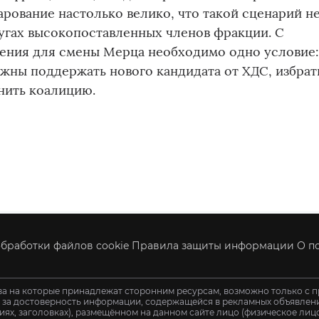
арование настолько велико, что такой сценарий н
угах высокопоставленных членов фракции. С
рения для смены Мерца необходимо одно условие
жны поддержать нового кандидата от ХДС, избрат
нить коалицию.
бработки файлов cookie
Правила защиты информации
О п
ва на которые принадлежат сторонним ресурсам, возможно только с п
и за достоверность информации, содержащейся в рекламных объявления
иях, заголовках), размещённом на данном сайте лицо (физическое ли