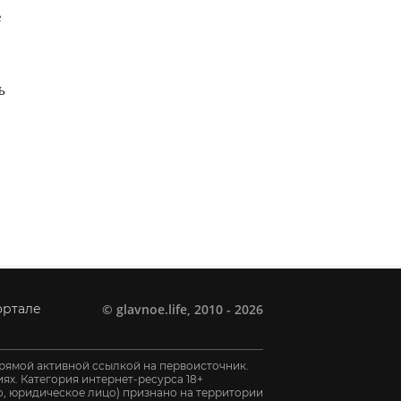
е
:
ь
©
glavnoe.life
, 2010 - 2026
ортале
рямой активной ссылкой на первоисточник.
х. Категория интернет-ресурса 18+
цо, юридическое лицо) признано на территории