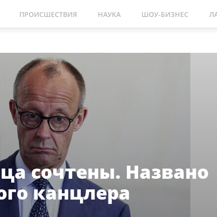
ПРОИСШЕСТВИЯ
НАУКА
ШОУ-БИЗНЕС
Л
ца сочтены. Названо
ого канцлера