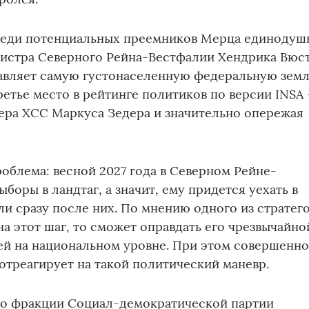
среди потенциальных преемников Мерца единодуш
истра Северного Рейна-Вестфалии Хендрика Вюст
главляет самую густонаселенную федеральную зем
ретье место в рейтинге политиков по версии INSA
ера ХСС Маркуса Зедера и значительно опережая
роблема: весной 2027 года в Северном Рейне-
боры в ландтаг, а значит, ему придется уехать в
ли сразу после них. По мнению одного из стратег
на этот шаг, то сможет оправдать его чрезвычайно
ей на национальном уровне. При этом совершенн
 отреагирует на такой политический маневр.
во фракции Социал-демократической партии