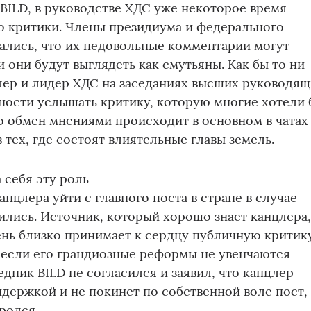
ILD, в руководстве ХДС уже некоторое время
о критики. Члены президиума и федерального
ались, что их недовольные комментарии могут
и они будут выглядеть как смутьяны. Как бы то ни
цлер и лидер ХДС на заседаниях высших руководя
ности услышать критику, которую многие хотели 
го обмен мнениями происходит в основном в чатах
в тех, где состоят влиятельные главы земель.
 себя эту роль
нцлера уйти с главного поста в стране в случае
лись. Источник, который хорошо знает канцлера
нь близко принимает к сердцу публичную критик
, если его грандиозные реформы не увенчаются
едник BILD не согласился и заявил, что канцлер
держкой и не покинет по собственной воле пост, 
ролся.