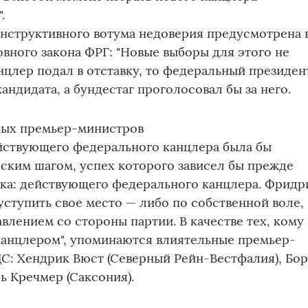
.
нструктивного вотума недоверия предусмотрена 
новного закона ФРГ: "Новые выборы для этого не
анцлер подал в отставку, то федеральный президен
андидата, а бундестаг проголосовал бы за него.
ных премьер-министров
ействующего федерального канцлера была бы
ским шагом, успех которого зависел бы прежде
ека: действующего федерального канцлера. Фридр
ступить свое место — либо по собственной воле,
влением со стороны партии. В качестве тех, кому
 канцлером", упоминаются влиятельные премьер-
С: Хендрик Вюст (Северный Рейн-Вестфалия), Бо
ь Кречмер (Саксония).