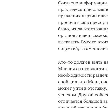
Согласно информации B
практически не слышн
правления партии опас
просочиться в прессу, 
было, из-за этого кан
органов лишен возмож
высказать. Вместо это
соцсетей, в том числе 
Кто-то должен взять на
Мнения о готовности ка
необходимости раздели
сообщил, что Мерц оче
может уйти в отставку
успехом. Другой собес
отличается большой вы
который так упорно бо