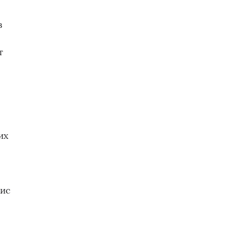
в
т
их
рис