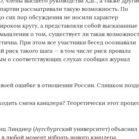
LD, члены высшего руководства ХДС, а также други
партии рассматривали такую возможность. По
о сих пор обсуждения не носили характер
ироком кругу, а представляли собой высказанные 
мышления о том, существует ли такая возможнос
стична. При этом все участники бесед осознавали
 риск такого шага — в том числе риск провала
вым о соответствующих слухах сообщил журнал
 своей ошибке в отношении России. Слишком позд
одить смена канцлера? Теоретически этот проце
ц Линднер (Аугсбургский университет) объяснил
т в любой момент избрать нового канцлера