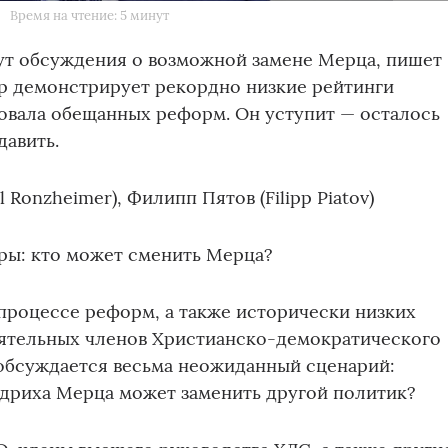
Время на чтение: 5 минут
ут обсуждения о возможной замене Мерца, пишет
ер демонстрирует рекордно низкие рейтинги
овала обещанных реформ. Он уступит — осталось
давить.
 Ronzheimer), Филипп Пятов (Filipp Piatov)
ры: кто может сменить Мерца?
в процессе реформ, а также исторически низких
иятельных членов Христианско-демократического
 обсуждается весьма неожиданный сценарий:
дриха Мерца может заменить другой политик?