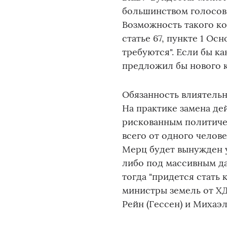
большинством голосов"
Возможность такого ко
статье 67, пункте 1 Ос
требуются". Если бы к
предложил бы нового к
Обязанность влиятель
На практике замена д
рискованным политиче
всего от одного челов
Мерц будет вынужден у
либо под массивным да
тогда "придется стать
министры земель от ХД
Рейн (Гессен) и Михаэл