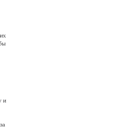
щих
бы
,
у и
за