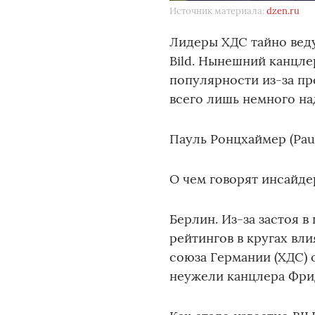
Источник материала:
dzen.ru
Лидеры ХДС тайно вед
Bild. Нынешний канцл
популярности из-за пр
всего лишь немного на
Пауль Ронцхаймер (Paul
О чем говорят инсайде
Берлин. Из-за застоя 
рейтингов в кругах вл
союза Германии (ХДС)
неужели канцлера Фри