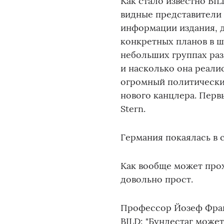
Как стало известно BI
видные представители 
информации издания, д
конкретных планов в ш
небольших группах раз
и насколько она реали
огромный политический
нового канцлера. Пер
Stern.
Германия покаялась в
Как вообще может прох
довольно прост.
Профессор Йозеф Фран
BILD: "Бундестаг може