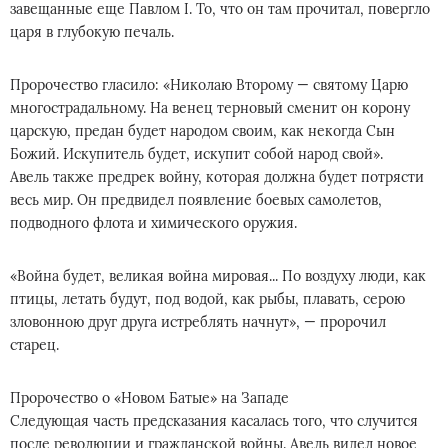
завещанные еще Павлом I. То, что он там прочитал, повергло
царя в глубокую печаль.
Пророчество гласило: «Николаю Второму — святому Царю
многострадальному. На венец терновый сменит он корону
царскую, предан будет народом своим, как некогда Сын
Божий. Искупитель будет, искупит собой народ свой».
Авель также предрек войну, которая должна будет потрясти
весь мир. Он предвидел появление боевых самолетов,
подводного флота и химического оружия.
«Война будет, великая война мировая... По воздуху люди, как
птицы, летать будут, под водой, как рыбы, плавать, серою
зловонною друг друга истреблять начнут», — пророчил
старец.
Пророчество о «Новом Батые» на Западе
Следующая часть предсказания касалась того, что случится
после революции и гражданской войны. Авель видел новое