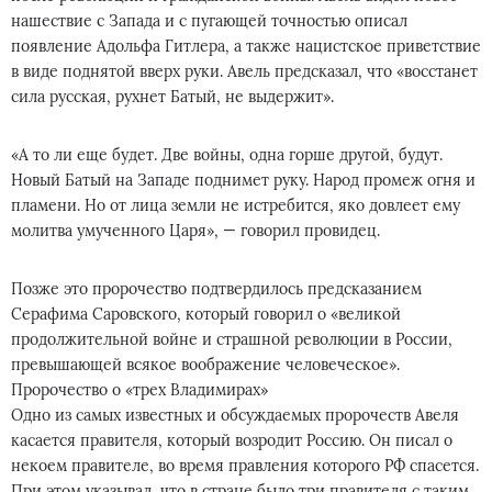
нашествие с Запада и с пугающей точностью описал
появление Адольфа Гитлера, а также нацистское приветствие
в виде поднятой вверх руки. Авель предсказал, что «восстанет
сила русская, рухнет Батый, не выдержит».
«А то ли еще будет. Две войны, одна горше другой, будут.
Новый Батый на Западе поднимет руку. Народ промеж огня и
пламени. Но от лица земли не истребится, яко довлеет ему
молитва умученного Царя», — говорил провидец.
Позже это пророчество подтвердилось предсказанием
Серафима Саровского, который говорил о «великой
продолжительной войне и страшной революции в России,
превышающей всякое воображение человеческое».
Пророчество о «трех Владимирах»
Одно из самых известных и обсуждаемых пророчеств Авеля
касается правителя, который возродит Россию. Он писал о
некоем правителе, во время правления которого РФ спасется.
При этом указывал, что в стране было три правителя с таким