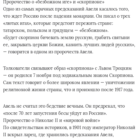
Пророчество о «безбожном иге» и «скорпионе»
Одно из самых мрачных предсказаний Авеля касалось того,
что ждет Россию после падения монархии. Он писал о трех
«лютых игах», которые предстоит пережить стране:
татарском, польском и грядущем — «безбожном».
«Будет скорпион бичевать землю русскую, грабить святыни
ее, закрывать церкви Божии, казнить лучших людей русских»,
— говорится в одном из пророчеств Авеля.
Толкователи связывают образ «скорпиона» с Львом Троцким
— он родился 7 ноября под зодиакальным знаком Скорпиона.
Сам текст говорит о более широком явлении — уничтожении
религиозной жизни страны, что и произошло после 1917 года.
Авель не считал это бедствие вечным. Он предрекал, что
«после 70 лет запустения бесы уйдут из России».
Пророчество о Николае II и «мировой войне»
По свидетельствам историков, в 1901 году император Николай
II вскрыл ларец, где хранились предсказания Авеля,