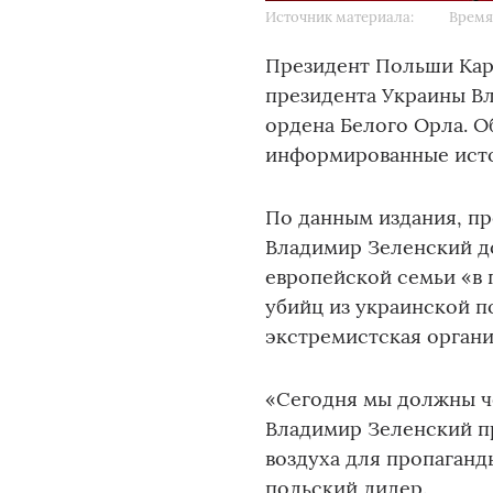
Источник материала:
Время 
Президент Польши Кар
президента Украины В
ордена Белого Орла. О
информированные исто
По данным издания, пр
Владимир Зеленский до
европейской семьи «в 
убийц из украинской п
экстремистская органи
«Сегодня мы должны ч
Владимир Зеленский п
воздуха для пропаганд
польский лидер.