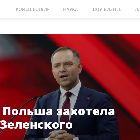
ПРОИСШЕСТВИЯ
НАУКА
ШОУ-БИЗНЕС
Л
о Польша захотела
Зеленского