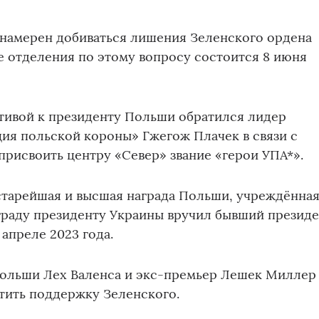
 намерен добиваться лишения Зеленского ордена
е отделения по этому вопросу состоится 8 июня
тивой к президенту Польши обратился лидер
ия польской короны» Гжегож Плачек в связи с
рисвоить центру «Север» звание «герои УПА*».
старейшая и высшая награда Польши, учреждённа
награду президенту Украины вручил бывший презид
апреле 2023 года.
Польши Лех Валенса и экс-премьер Лешек Миллер
тить поддержку Зеленского.