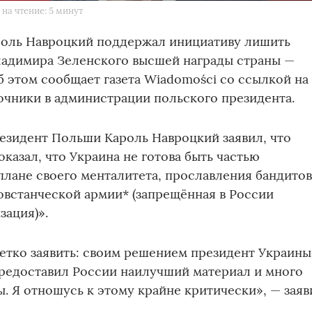
на чтение: 5 минут
оль Навроцкий поддержал инициативу лишить
ладимира Зеленского высшей награды страны —
б этом сообщает газета Wiadomości со ссылкой на
чники в администрации польского президента.
езидент Польши Кароль Навроцкий заявил, что
казал, что Украина не готова быть частью
плане своего менталитета, прославления бандитов
овстанческой армии* (запрещённая в России
зация)».
етко заявить: своим решением президент Украины
редоставил России наилучший материал и много
ы. Я отношусь к этому крайне критически», — заяв