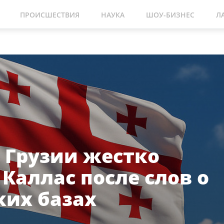
ПРОИСШЕСТВИЯ
НАУКА
ШОУ-БИЗНЕС
Л
 Грузии жестко
Каллас после слов о
ких базах