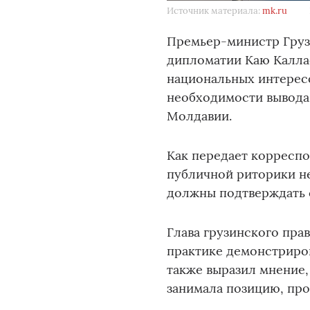
Источник материала:
mk.ru
Премьер-министр Груз
дипломатии Каю Калла
национальных интересо
необходимости вывода 
Молдавии.
Как передает корреспо
публичной риторики не
должны подтверждать 
Глава грузинского пра
практике демонстриров
также выразил мнение,
занимала позицию, пр