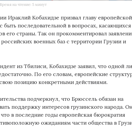
Время на чтение: 5 минут
ии Ираклий Кобахидзе призвал главу европейско
с быть последовательной в вопросах, касающихся
в его страны. Так он прокомментировал заявлени
российских военных баз с территории Грузии и
ндент из Тбилиси, Кобахидзе заявил, что одной л
достаточно. По его словам, европейские структу
свою позицию конкретными действиями.
вительства подчеркнул, что Брюссель обязан на
ать поддержку интересов грузинского народа. О
 что в последние годы европейская бюрократия
отивоположную ожиданиям части общества в Грузи