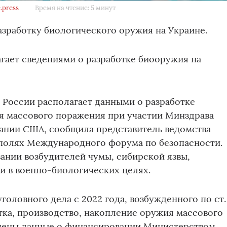
.press
Время на чтение: 5 минут
зработку биологического оружия на Украине.
гает сведениями о разработке биооружия на
 России располагает данными о разработке
я массового поражения при участии Минздрава
ании США, сообщила представитель ведомства
 полях Международного форума по безопасности.
вании возбудителей чумы, сибирской язвы,
и в военно-биологических целях.
головного дела с 2022 года, возбужденного по ст.
отка, производство, накопление оружия массового
чены данные о финансировании Министерством