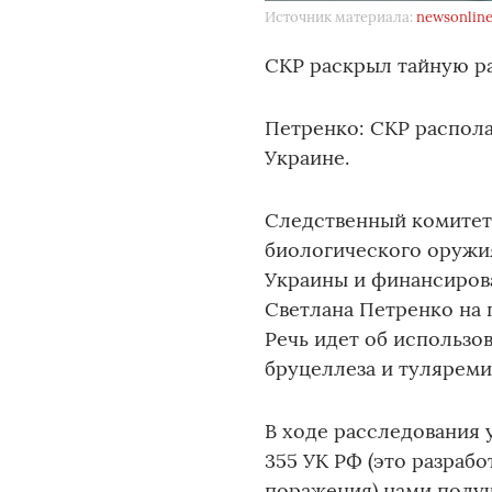
Источник материала:
newsonline
СКР раскрыл тайную ра
Петренко: СКР распола
Украине.
Следственный комитет
биологического оружи
Украины и финансиров
Светлана Петренко на
Речь идет об использо
бруцеллеза и туляреми
В ходе расследования у
355 УК РФ (это разраб
поражения) нами полу