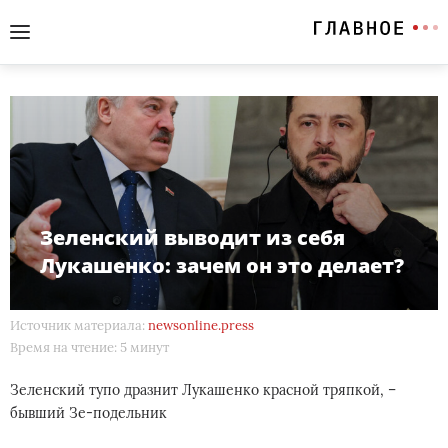
Зеленский выводит из себя
Лукашенко: зачем он это делает?
Источник материала:
newsonline.press
Время на чтение: 5 минут
Зеленский тупо дразнит Лукашенко красной тряпкой, –
бывший Зе-подельник