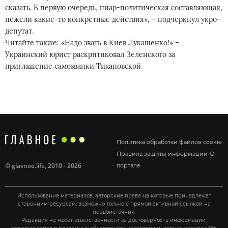
сказать. В первую очередь, пиар-политическая составляющая,
нежели какие-то конкретные действия», – подчеркнул укро-
депутат.
Читайте также: «Надо звать в Киев Лукашенко!» –
Украинский юрист раскритиковал Зеленского за
приглашение самозванки Тихановской
Политика обработки файлов cookie
Правила защиты информации
О
©
glavnoe.life
, 2010 - 2026
портале
Использование материалов, авторские права на которые принадлежат
сторонним ресурсам, возможно только с прямой активной ссылкой на
первоисточник.
Редакция не несет ответственности за достоверность информации,