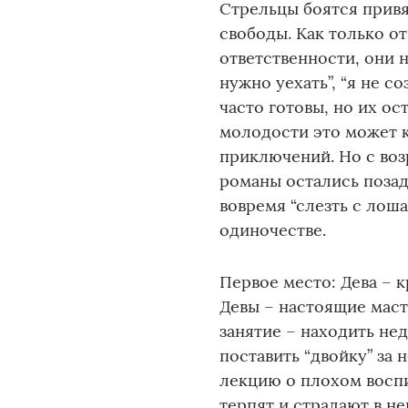
Стрельцы боятся привя
свободы. Как только о
ответственности, они 
нужно уехать”, “я не со
часто готовы, но их ос
молодости это может к
приключений. Но с воз
романы остались позад
вовремя “слезть с лош
одиночестве.
Первое место: Дева – 
Девы – настоящие мас
занятие – находить нед
поставить “двойку” за
лекцию о плохом воспит
терпят и страдают в н