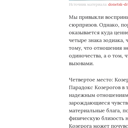
Источник материала:
donetsk-dr
Мы привыкли восприни
сюрпризов. Однако, по
оказывается куда ценн
четыре знака зодиака,
тому, что отношения н
одиночества, а о том,
вызовами.
Четвертое место: Козер
Парадокс Козерогов в 
надежным отношениям.
зарождающиеся чувств
материальные блага, п
физическую близость н
Козерога может почувс