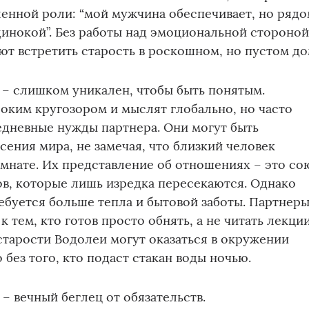
енной роли: “мой мужчина обеспечивает, но рядо
динокой”. Без работы над эмоциональной стороно
ют встретить старость в роскошном, но пустом до
 – слишком уникален, чтобы быть понятым.
оким кругозором и мыслят глобально, но часто
едневные нужды партнера. Они могут быть
ения мира, не замечая, что близкий человек
омнате. Их представление об отношениях – это со
в, которые лишь изредка пересекаются. Однако
буется больше тепла и бытовой заботы. Партнер
к тем, кто готов просто обнять, а не читать лекци
старости Водолеи могут оказаться в окружении
без того, кто подаст стакан воды ночью.
– вечный беглец от обязательств.