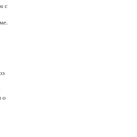
м с
й
ме.
юз
ы
и о