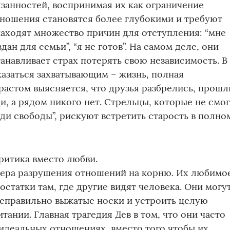
занностей, воспринимая их как ограничение
тношения становятся более глубокими и требуют
находят множество причин для отступления: “мне
здан для семьи”, “я не готов”. На самом деле, они
танавливает страх потерять свою независимость. В
азаться захватывающим – жизнь, полная
растом выясняется, что друзья разбрелись, прош
и, а рядом никого нет. Стрельцы, которые не смо
ади свободы”, рискуют встретить старость в полно
критика вместо любви.
тера разрушения отношений на корню. Их любимо
остатки там, где другие видят человека. Они могу
 неправильно выжатые носки и устроить целую
ании. Главная трагедия Дев в том, что они часто
еидеальных отношениях, вместо того чтобы их