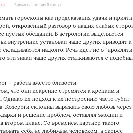
.ru
Время на чтение: 5 минут
мать гороскопы как предсказания удачи и прият
рой, откровенный разговор о наших слабых сторо
ее пустых обещаний. В астрологии выделяются
 чьи внутренние установки чаще других приводят к
е складываются надолго. Речь идет не о “прокляти
 что эти знаки чаще других сталкиваются с подобн
ог – работа вместо близости.
том, что они искренне стремятся к крепким и
 Однако их подход к их построению часто губит
а. Козероги склонны выражать свою любовь через
одарки и решение проблем, оставляя эмоции и
а втором плане. Со временем партнер такого
твовать себя не любимым человеком, а скорее