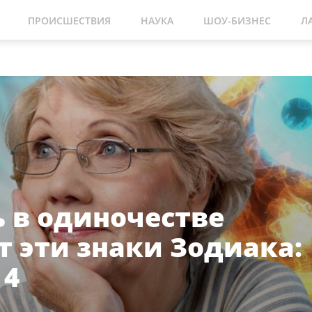
ПРОИСШЕСТВИЯ
НАУКА
ШОУ-БИЗНЕС
Л
ь в одиночестве
т эти знаки Зодиака:
 4