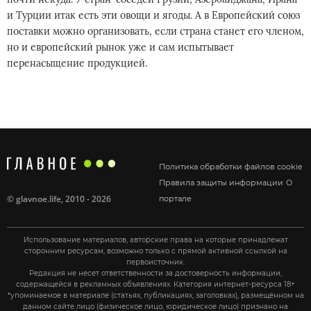
и Турции итак есть эти овощи и ягоды. А в Европейский союз
поставки можно организовать, если страна станет его членом,
но и европейский рынок уже и сам испытывает
перенасыщение продукцией.
Политика обработки файлов cookie
Правила защиты информации
О
©
glavnoe.life
, 2010 - 2026
портале
Использование материалов, авторские права на которые принадлежат
сторонним ресурсам, возможно только с прямой активной ссылкой на
первоисточник.
Редакция не несет ответственности за достоверность информации,
содержащейся в рекламных объявлениях. Категория интернет-ресурса 18+
*упоминаемое в материале (статьях, публикациях, заголовках), размещённом на
данном сайте лицо (физическое лицо, юридическое лицо) признано на