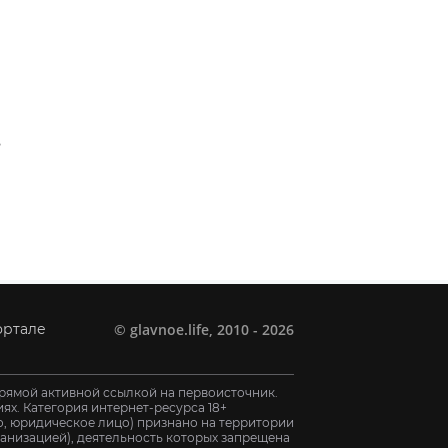
,
ь
©
glavnoe.life
, 2010 - 2026
ортале
рямой активной ссылкой на первоисточник.
х. Категория интернет-ресурса 18+
цо, юридическое лицо) признано на территории
анизацией), деятельность которых запрещена