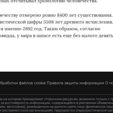
онах отсчитывал хронологию человечества.
вечеству отмерено ровно 8400 лет существования.
мистической цифры 5508 лет древнего исчисления
ся именно 2892 год. Таким образом, согласно
видца, у мира в запасе есть еще без малого девят
бработки файлов cookie
Правила защиты информации
О п
ва на которые принадлежат сторонним ресурсам, возможно только с п
и за достоверность информации, содержащейся в рекламных объявления
иях, заголовках), размещённом на данном сайте лицо (физическое ли
 (экстремистской организацией), террористом (террористической орг