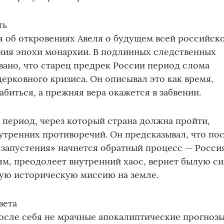
ть
я об откровениях Авеля о будущем всей российск
ния эпохи монархии. В подлинных следственных
ано, что старец предрек России период слома
церковного кризиса. Он описывал это как время,
абиться, а прежняя вера окажется в забвении.
л период, через который страна должна пройти,
нутренних противоречий. Он предсказывал, что по
«запустения» начнется обратный процесс — Росси
ям, преодолеет внутренний хаос, вернет былую с
ную историческую миссию на земле.
вета
осле себя не мрачные апокалиптические прогнозы