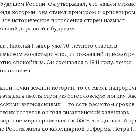
 будущем России. Он утверждал, что нашей стран
ойдя который, она станет примером и ориентиром
. Все исторические потрясения старец называл
сильной державой в будущем.
да Николай I запер уже 70-летнего старца в
имьевом монастыре «под строжайший присмотр»
ютно спокойным. Он скончался в 1841 году, точно
рок окончен.
ьной точки земной истории, то ее Авель напророч
а эта дата имела строгую богословскую логику. Ав
ческими вычислениями — то есть расчетом сроков
 своих расчетов он взял византийский календарь,
ворение мира произошло за 5508 лет до нашей эр
е Россия жила до календарной реформы Петра I, 