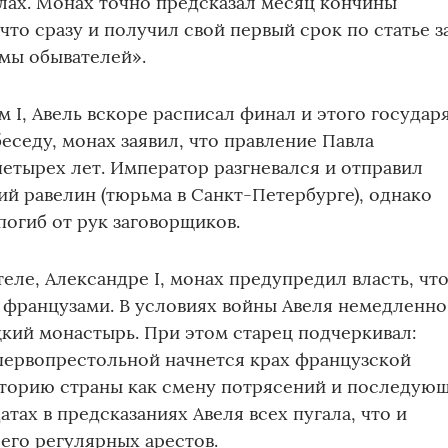
лах. Монах точно предсказал месяц кончины
что сразу и получил свой первый срок по статье з
умы обывателей».
I, Авель вскоре расписал финал и этого государя
еседу, монах заявил, что правление Павла
четырех лет. Император разгневался и отправил
ий равелин (тюрьма в Санкт-Петербурге), однако
погиб от рук заговорщиков.
ле, Александре I, монах предупредил власть, чт
 французами. В условиях войны Авеля немедленно
кий монастырь. При этом старец подчеркивал:
первопрестольной начнется крах французской
сторию страны как смену потрясений и последую
атах в предсказаниях Авеля всех пугала, что и
его регулярных арестов.