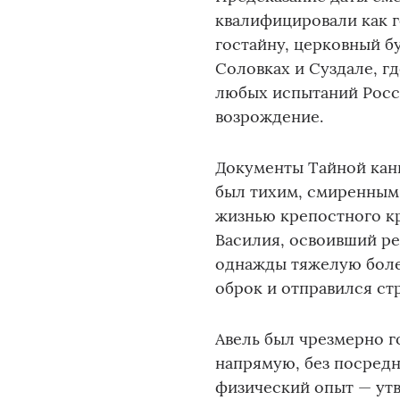
квалифицировали как г
гостайну, церковный б
Соловках и Суздале, гд
любых испытаний Росс
возрождение.
Документы Тайной канц
был тихим, смиренным 
жизнью крепостного кр
Василия, освоивший ре
однажды тяжелую болез
оброк и отправился стр
Авель был чрезмерно г
напрямую, без посредн
физический опыт — утв