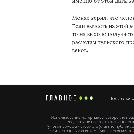
именно от этой даты м
Монах верил, что чело
Если вычесть из этой 
то на выходе получает
расчетам тульского про
веков.
Политика о
Использование материалов, авторские пра
Редакция не несет ответственност
*упоминаемое в материале (статьях, публикац
РФ иностранным агентом и/или экстремистом