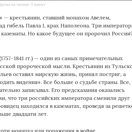
Время на чтение: 5 минут
» — крестьянин, ставший монахом Авелем,
ад гибель Павла I, крах Наполеона. Три император
 казематы. Но какое будущее он пророчил России
1757–1841 гг.) — один из самых примечательных
усской пророческой мысли. Крестьянин из Тульск
льев оставил мирскую жизнь, принял постриг, а
одить видения». Все больше о судьбе страны. Все,
щательно записывал. Его предсказания оказались
и, что три российских императора сменили друг
ровидец находился в казематах, проведя за решет
ьше двадцати лет.
рти монарха или поражения в войне