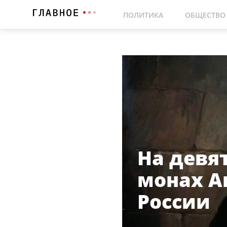
ПОЛИТИКА
ОБЩЕСТВО
На девят
монах А
России