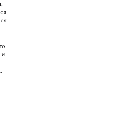
,
йся
лся
го
 и
.