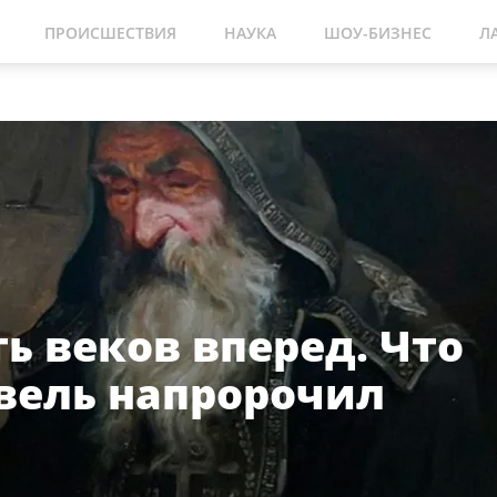
ПРОИСШЕСТВИЯ
НАУКА
ШОУ-БИЗНЕС
Л
ь веков вперед. Что
вель напророчил