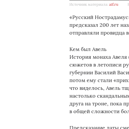
Источник материала:
aif.ru
«Русский Нострадамус
предсказал 200 лет наз
отправляли провидца в
Кем был Авель
История монаха Авеля (
сюжетов в летописи р
губернии Василий Васи
потом ему стали «прих
что виделось, Авель т
настолько скандальным
друга на троне, пока п
в общей сложности бол
Предсказание даты сме