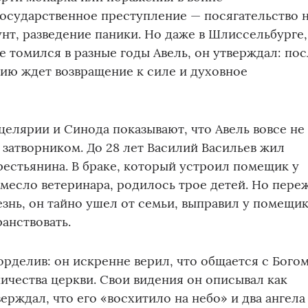
осударственное преступление — посягательство 
унт, разведение паники. Но даже в Шлиссельбурге,
е томился в разные годы Авель, он утверждал: по
ию ждет возвращение к силе и духовное
елярии и Синода показывают, что Авель вовсе не
затворником. До 28 лет Василий Васильев жил
естьянина. В браке, который устроил помещик у
месло ветеринара, родилось трое детей. Но пере
нь, он тайно ушел от семьи, выправил у помещи
анствовать.
орделив: он искренне верил, что общается с Бого
ичества церкви. Свои видения он описывал как
ерждал, что его «восхитило на небо» и два ангела