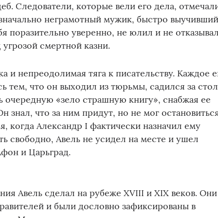
еб. Следователи, которые вели его дела, отмечали
изначально неграмотный мужик, быстро выучивши
ебя поразительно уверенно, не юлил и не отказыва
д угрозой смертной казни.
ка и непреодолимая тяга к писательству. Каждое е
ь тем, что он выходил из тюрьмы, садился за стол
ь очередную «зело страшную книгу», снабжая ее
н знал, что за ним придут, но не мог остановиться
я, когда Александр I фактически назначил ему
ь свободно, Авель не усидел на месте и ушел
фон и Царьград.
ия Авель сделал на рубеже XVIII и XIX веков. Они
равителей и были дословно зафиксированы в