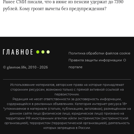
Ранее СМИ писали, что в июне из пенсии удержат до 7390
рублей. Кому грозят вычеты без предупреждения?
Политика обработки файлов cookie
Правила защиты информации
О
©
glavnoe.life
, 2010 - 2026
портале
Использование материалов, авторские права на которые принадлежат
сторонним ресурсам, возможно только с прямой активной ссылкой на
первоисточник.
Редакция не несет ответственности за достоверность информации,
содержащейся в рекламных объявлениях. Категория интернет-ресурса 18+
*упоминаемое в материале (статьях, публикациях, заголовках), размещённом на
данном сайте лицо (физическое лицо, юридическое лицо) признано на
территории РФ иностранным агентом и/или экстремистом (экстремистской
организацией), террористом (террористической организацией), деятельность
которых запрещена в России.