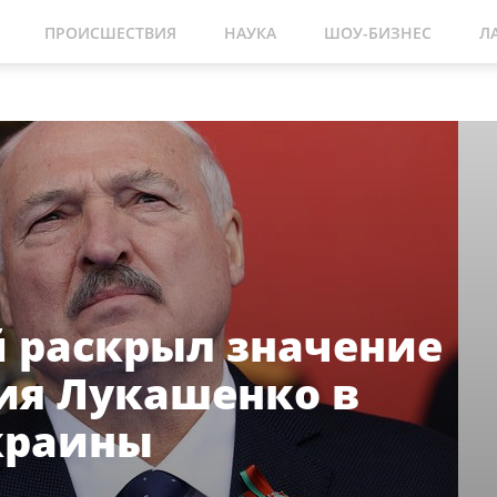
ПРОИСШЕСТВИЯ
НАУКА
ШОУ-БИЗНЕС
Л
 раскрыл значение
ия Лукашенко в
краины