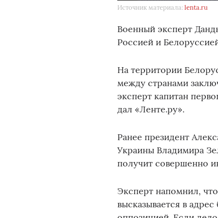
Источник материала:
lenta.ru
Военный эксперт Данд
Россией и Белоруссией
На территории Белорус
между странами заклю
эксперт капитан перво
дал «Ленте.ру».
Ранее президент Алекс
Украины Владимира Зел
получит совершенно ин
Эксперт напомнил, что
высказывается в адрес
оппозицией. Если дело