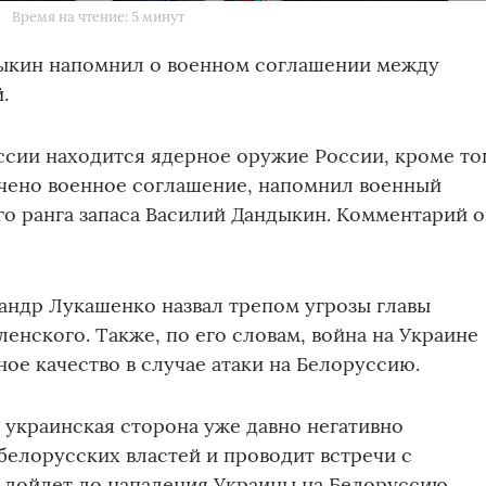
Время на чтение: 5 минут
ыкин напомнил о военном соглашении между
.
сии находится ядерное оружие России, кроме то
чено военное соглашение, напомнил военный
го ранга запаса Василий Дандыкин. Комментарий 
андр Лукашенко назвал трепом угрозы главы
енского. Также, по его словам, война на Украине
ое качество в случае атаки на Белоруссию.
 украинская сторона уже давно негативно
 белорусских властей и проводит встречи с
 дойдет до нападения Украины на Белоруссию,