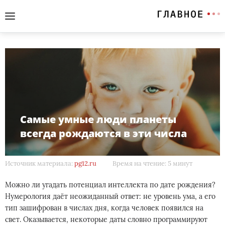
Самые умные люди планеты
всегда рождаются в эти числа
Источник материала:
pg12.ru
Время на чтение: 5 минут
Можно ли угадать потенциал интеллекта по дате рождения?
Нумерология даёт неожиданный ответ: не уровень ума, а его
тип зашифрован в числах дня, когда человек появился на
свет. Оказывается, некоторые даты словно программируют