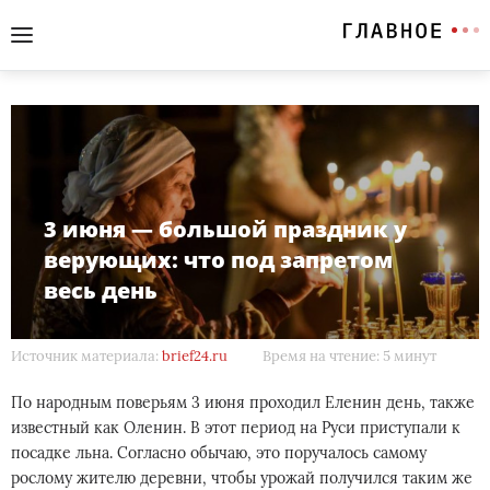
3 июня — большой праздник у
верующих: что под запретом
весь день
Источник материала:
brief24.ru
Время на чтение: 5 минут
По народным поверьям 3 июня проходил Еленин день, также
известный как Оленин. В этот период на Руси приступали к
посадке льна. Согласно обычаю, это поручалось самому
рослому жителю деревни, чтобы урожай получился таким же