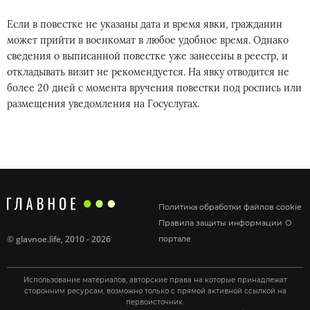
Если в повестке не указаны дата и время явки, гражданин
может прийти в военкомат в любое удобное время. Однако
сведения о выписанной повестке уже занесены в реестр, и
откладывать визит не рекомендуется. На явку отводится не
более 20 дней с момента вручения повестки под роспись или
размещения уведомления на Госуслугах.
Политика обработки файлов cookie
Правила защиты информации
О
©
glavnoe.life
, 2010 - 2026
портале
Использование материалов, авторские права на которые принадлежат
сторонним ресурсам, возможно только с прямой активной ссылкой на
первоисточник.