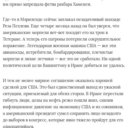
им прямо запрещала фетва рахбара Хаменеи.
Где-то в Мэриленде сейчас заплакал незадачливый шахзаде
Реза Пехлеви. Еще четыре месяца назад он был уверен, что
американские морпехи вот-вот посадят его на трон в
Тегеране. А теперь его патроны потерпели сокрушительное
поражение. Легендарная военная машина США — все эти
авианосцы, истребители, бомбардировщики, плечистые
морпехи и лихие летчики — все это не сработало. Ни одной
политической цели Вашингтону в Иране добиться не удалось.
И тем не менее мирное соглашение оказалось хорошей
сделкой для США. Это был единственный выход из ужасной
ситуации, приемлемый для обеих сторон. В Иране перестали
гибнуть люди, цены на нефть резко пошли вниз, снизив
инфляционное давление на экономику США и их союзников,
а американский президент сумел сохранить лицо незадолго
до выборов в конгресс, которые явно тяжело пройдут для его
однопартийцев.