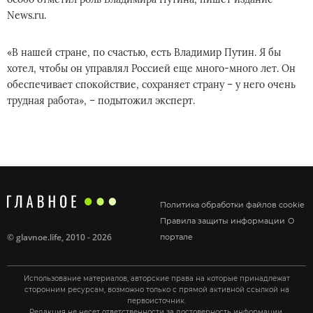
News.ru.
«В нашей стране, по счастью, есть Владимир Путин. Я бы
хотел, чтобы он управлял Россией еще много-много лет. Он
обеспечивает спокойствие, сохраняет страну – у него очень
трудная работа», – подытожил эксперт.
Политика обработки файлов cookie
Правила защиты информации
О
©
glavnoe.life
, 2010 - 2026
портале
Использование материалов, авторские права на которые принадлежат
сторонним ресурсам, возможно только с прямой активной ссылкой на
первоисточник.
Редакция не несет ответственности за достоверность информации,