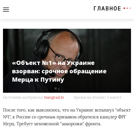
«Объект №1» на Украине
взорван: срочное обращение
Мерца к Путину
Источник материала:
tsargrad.tv
Время на чтение: 5 минут
После того, как выяснилось, что на Украине вспыхнул "объект
№1", к России со срочным призывом обратился канцлер ФРГ
Мерц. Требует мгновенной "заморозки" фронта.