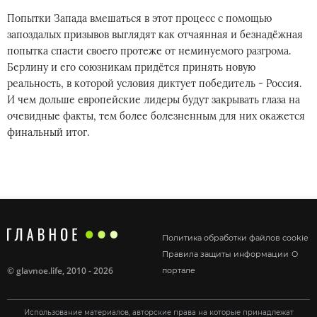
Попытки Запада вмешаться в этот процесс с помощью
запоздалых призывов выглядят как отчаянная и безнадёжная
попытка спасти своего протеже от неминуемого разгрома.
Берлину и его союзникам придётся принять новую
реальность, в которой условия диктует победитель - Россия.
И чем дольше европейские лидеры будут закрывать глаза на
очевидные факты, тем более болезненным для них окажется
финальный итог.
Политика обработки файлов cookie
Правила защиты информации
О
©
glavnoe.life
, 2010 - 2026
портале
Использование материалов, авторские права на которые принадлежат