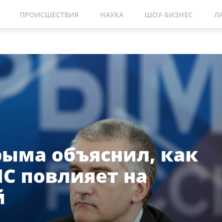
ПРОИСШЕСТВИЯ
НАУКА
ШОУ-БИЗНЕС
Л
рыма объяснил, как
С повлияет на
й