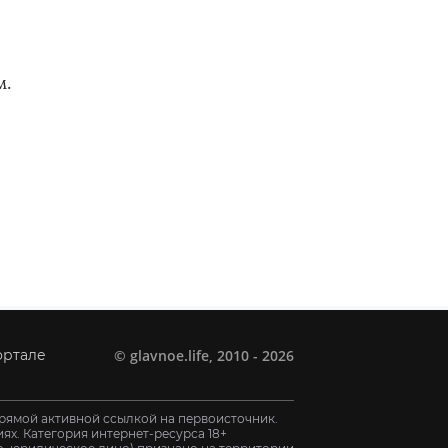
м.
©
glavnoe.life
, 2010 - 2026
ортале
рямой активной ссылкой на первоисточник.
х. Категория интернет-ресурса 18+