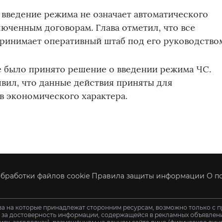
 введение режима не означает автоматического
люченным договорам. Глава отметил, что все
ринимает оперативный штаб под его руководство
е было принято решение о введении режима ЧС.
явил, что данные действия приняты для
в экономического характера.
бработки файлов cookie
Правила защиты информации
О п
ва на которые принадлежат сторонним ресурсам, возможно только с п
и за достоверность информации, содержащейся в рекламных объявления