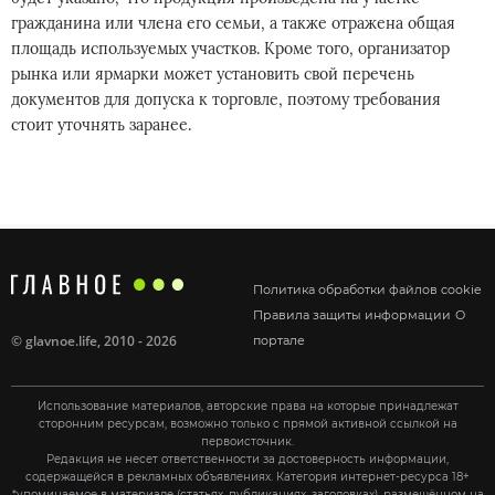
гражданина или члена его семьи, а также отражена общая
площадь используемых участков. Кроме того, организатор
рынка или ярмарки может установить свой перечень
документов для допуска к торговле, поэтому требования
стоит уточнять заранее.
Политика обработки файлов cookie
Правила защиты информации
О
©
glavnoe.life
, 2010 - 2026
портале
Использование материалов, авторские права на которые принадлежат
сторонним ресурсам, возможно только с прямой активной ссылкой на
первоисточник.
Редакция не несет ответственности за достоверность информации,
содержащейся в рекламных объявлениях. Категория интернет-ресурса 18+
*упоминаемое в материале (статьях, публикациях, заголовках), размещённом на