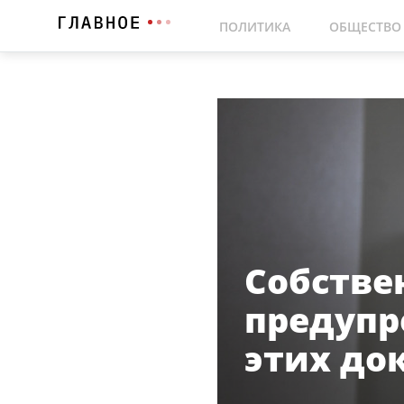
ПОЛИТИКА
ОБЩЕСТВО
Собстве
предупр
этих до