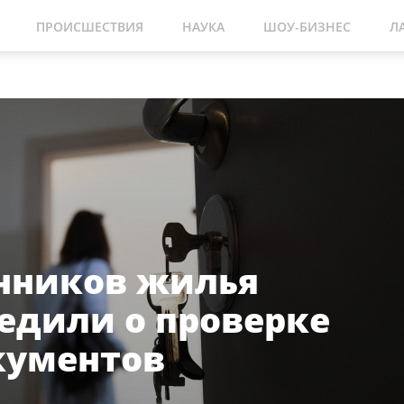
ПРОИСШЕСТВИЯ
НАУКА
ШОУ-БИЗНЕС
Л
нников жилья
едили о проверке
кументов