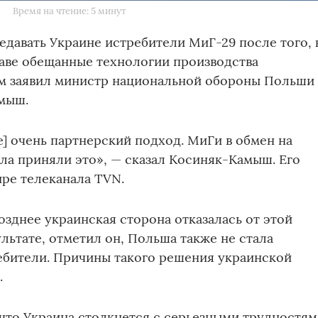
Время на чтение: 5 минут
едавать Украине истребители МиГ-29 после того, 
аве обещанные технологии производства
ом заявил министр национальной обороны Польши
мыш.
] очень партнерский подход. МиГи в обмен на
ла приняли это», — сказал Косиняк-Камыш. Его
ире телеканала TVN.
озднее украинская сторона отказалась от этой
льтате, отметил он, Польша также не стала
ебители. Причины такого решения украинской
.
 что Украина столкнется с серьезными трудностя