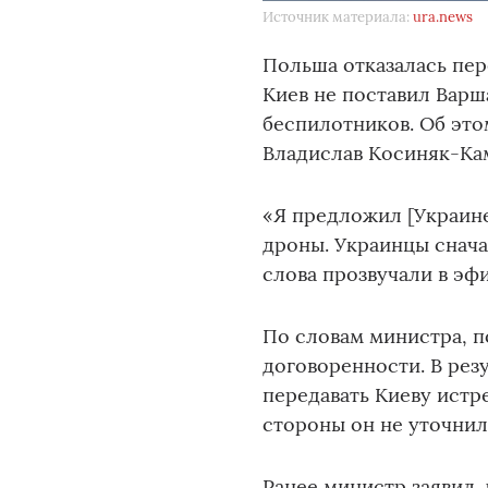
Источник материала:
ura.news
Польша отказалась пер
Киев не поставил Варш
беспилотников. Об эт
Владислав Косиняк-Ка
«Я предложил [Украине
дроны. Украинцы снача
слова прозвучали в эф
По словам министра, п
договоренности. В резу
передавать Киеву истр
стороны он не уточнил
Ранее министр заявил,