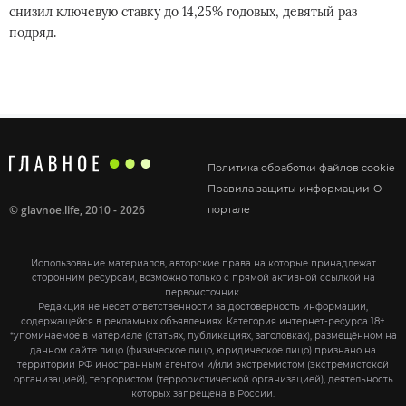
снизил ключевую ставку до 14,25% годовых, девятый раз
подряд.
Политика обработки файлов cookie
Правила защиты информации
О
©
glavnoe.life
, 2010 - 2026
портале
Использование материалов, авторские права на которые принадлежат
сторонним ресурсам, возможно только с прямой активной ссылкой на
первоисточник.
Редакция не несет ответственности за достоверность информации,
содержащейся в рекламных объявлениях. Категория интернет-ресурса 18+
*упоминаемое в материале (статьях, публикациях, заголовках), размещённом на
данном сайте лицо (физическое лицо, юридическое лицо) признано на
территории РФ иностранным агентом и/или экстремистом (экстремистской
организацией), террористом (террористической организацией), деятельность
которых запрещена в России.