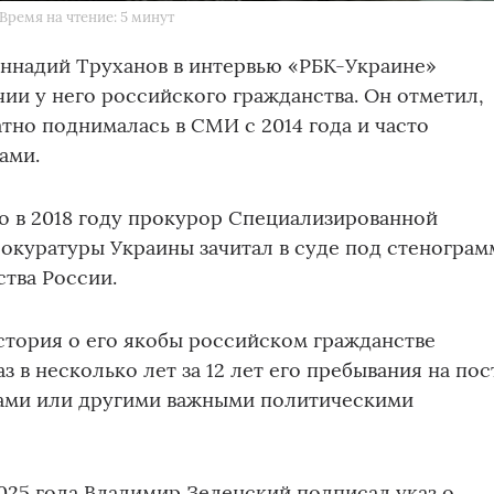
Время на чтение: 5 минут
ннадий Труханов в интервью «РБК-Украине»
чии у него российского гражданства. Он отметил,
атно поднималась в СМИ с 2014 года и часто
ами.
о в 2018 году прокурор Специализированной
куратуры Украины зачитал в суде под стенограм
ства России.
история о его якобы российском гражданстве
з в несколько лет за 12 лет его пребывания на пос
ами или другими важными политическими
025 года Владимир Зеленский подписал указ о