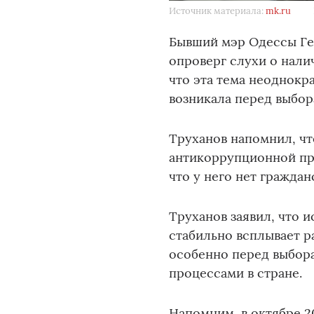
Источник материала:
mk.ru
Бывший мэр Одессы Ге
опроверг слухи о нали
что эта тема неоднокр
возникала перед выбор
Труханов напомнил, чт
антикоррупционной про
что у него нет граждан
Труханов заявил, что 
стабильно всплывает ра
особенно перед выбор
процессами в стране.
Напомним, в октябре 2