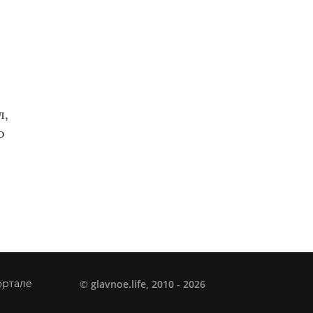
л,
о
©
glavnoe.life
, 2010 - 2026
ортале