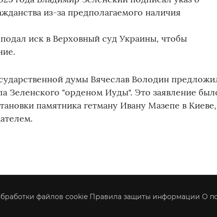
жданства из-за предполагаемого наличия
к подал иск в Верховный суд Украины, чтобы
ние.
осударственной думы Вячеслав Володин предложи
а Зеленского "орденом Иуды". Это заявление был
становки памятника гетману Ивану Мазепе в Киеве,
ателем.
бработки файлов cookie
Правила защиты информации
О п