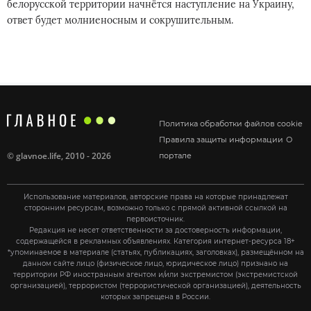
белорусской территории начнётся наступление на Украину,
ответ будет молниеносным и сокрушительным.
Политика обработки файлов cookie
Правила защиты информации
О
©
glavnoe.life
, 2010 - 2026
портале
Использование материалов, авторские права на которые принадлежат
сторонним ресурсам, возможно только с прямой активной ссылкой на
первоисточник.
Редакция не несет ответственности за достоверность информации,
содержащейся в рекламных объявлениях. Категория интернет-ресурса 18+
*упоминаемое в материале (статьях, публикациях, заголовках), размещённом на
данном сайте лицо (физическое лицо, юридическое лицо) признано на
территории РФ иностранным агентом и/или экстремистом (экстремистской
организацией), террористом (террористической организацией), деятельность
которых запрещена в России.