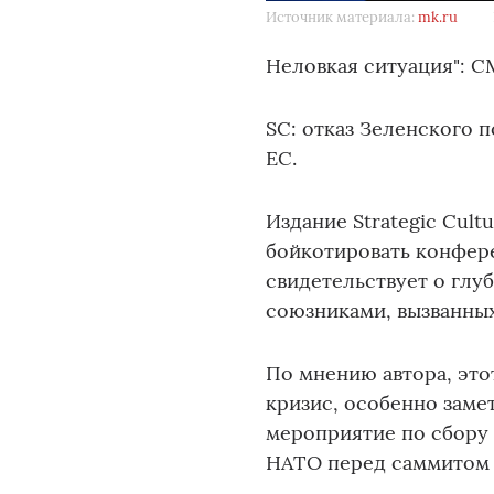
Источник материала:
mk.ru
Неловкая ситуация": С
SC: отказ Зеленского 
ЕС.
Издание Strategic Cul
бойкотировать конфер
свидетельствует о глу
союзниками, вызванных
По мнению автора, эт
кризис, особенно заме
мероприятие по сбору 
НАТО перед саммитом 