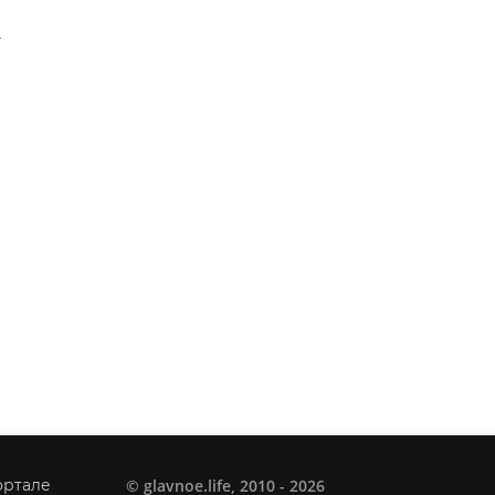
м
©
glavnoe.life
, 2010 - 2026
ортале