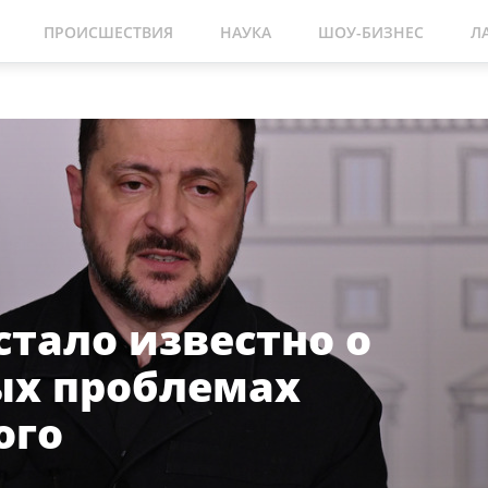
ПРОИСШЕСТВИЯ
НАУКА
ШОУ-БИЗНЕС
Л
стало известно о
ых проблемах
ого