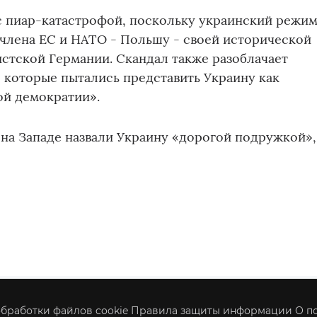
с пиар-катастрофой, поскольку украинский режи
члена ЕС и НАТО - Польшу - своей исторической
стской Германии. Скандал также разоблачает
 которые пытались представить Украину как
ой демократии».
 на Западе назвали Украину «дорогой подружкой»,
бработки файлов cookie
Правила защиты информации
О п