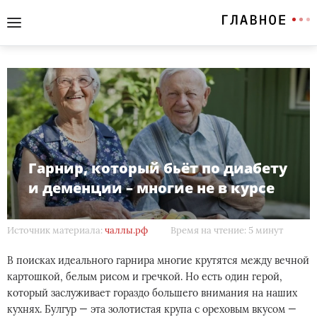
Гарнир, который бьёт по диабету
и деменции – многие не в курсе
Источник материала:
чаллы.рф
Время на чтение: 5 минут
В поисках идеального гарнира многие крутятся между вечной
картошкой, белым рисом и гречкой. Но есть один герой,
который заслуживает гораздо большего внимания на наших
кухнях. Булгур — эта золотистая крупа с ореховым вкусом —