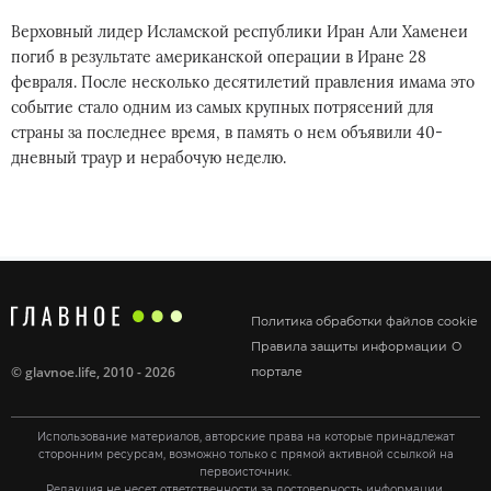
Верховный лидер Исламской республики Иран Али Хаменеи
погиб в результате американской операции в Иране 28
февраля. После несколько десятилетий правления имама это
событие стало одним из самых крупных потрясений для
страны за последнее время, в память о нем объявили 40-
дневный траур и нерабочую неделю.
Политика обработки файлов cookie
Правила защиты информации
О
©
glavnoe.life
, 2010 - 2026
портале
Использование материалов, авторские права на которые принадлежат
сторонним ресурсам, возможно только с прямой активной ссылкой на
первоисточник.
Редакция не несет ответственности за достоверность информации,