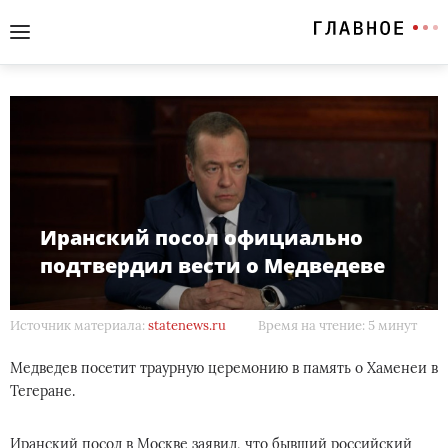
Иранский посол официально
подтвердил вести о Медведеве
Источник материала:
statenews.ru
Время на чтение: 5 минут
Медведев посетит траурную церемонию в память о Хаменеи в
Тегеране.
Иранский посол в Москве заявил, что бывший российский