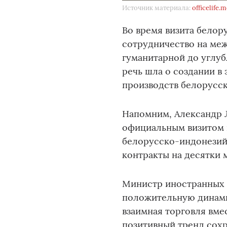
Источник материала:
officelife.
Во время визита бело
сотрудничество на меж
гуманитарной до углу
речь шла о создании в
производств белорусск
Напомним, Александр Л
официальным визитом 
белорусско-индонезий
контракты на десятки 
Министр иностранных 
положительную динами
взаимная торговля вме
позитивный тренд сохр