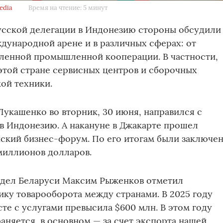
media
Время на чтение: 5 минут
русской делегации в Индонезию стороны обсудили
дународной арене и в различных сферах: от
бленной промышленной кооперации. В частности,
 этой стране сервисных центров и сборочных
ой техники.
укашенко во вторник, 30 июня, направился с
в Индонезию. А накануне в Джакарте прошел
ский бизнес-форум. По его итогам были заключе
миллионов долларов.
дел Беларуси Максим Рыженков отметил
ку товарооборота между странами. В 2025 году
сте с услугами превысила $600 млн. В этом году
аняется, в основном — за счет экспорта нашей