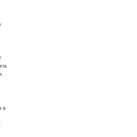
е
е
тем
и
 в
х