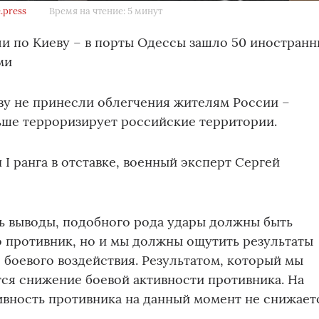
.press
Время на чтение: 5 минут
и по Киеву – в порты Одессы зашло 50 иностран
ми
ву не принесли облегчения жителям России –
ьше терроризирует российские территории.
 I ранга в отставке, военный эксперт Сергей
ть выводы, подобного рода удары должны быть
 противник, но и мы должны ощутить результаты
боевого воздействия. Результатом, который мы
ся снижение боевой активности противника. На
ивность противника на данный момент не снижает