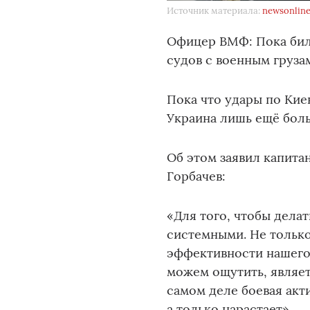
Источник материала:
newsonline
Офицер ВМФ: Пока бил
судов с военным груза
Пока что удары по Кие
Украина лишь ещё бол
Об этом заявил капитан
Горбачев:
«Для того, чтобы дела
системными. Не только
эффективности нашего 
можем ощутить, являет
самом деле боевая акт
а только нарастает».