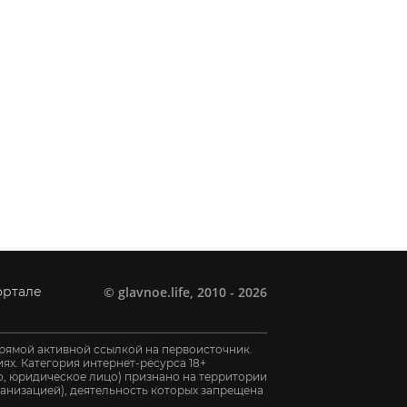
©
glavnoe.life
, 2010 - 2026
ортале
рямой активной ссылкой на первоисточник.
х. Категория интернет-ресурса 18+
цо, юридическое лицо) признано на территории
анизацией), деятельность которых запрещена