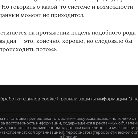
. Но говорить о какой-то системе и возможности
данный момент не приходится.
стигается на протяжении недель подобного рода
ва дня — это, конечно, хорошо, но следовало бы
 происходить потом».
бработки файлов cookie
Правила защиты информации
О п
ва на которые принадлежат сторонним ресурсам, возможно только с п
и за достоверность информации, содержащейся в рекламных объявления
иях, заголовках), размещённом на данном сайте лицо (физическое ли
 (экстремистской организацией), террористом (террористической орг
в России.