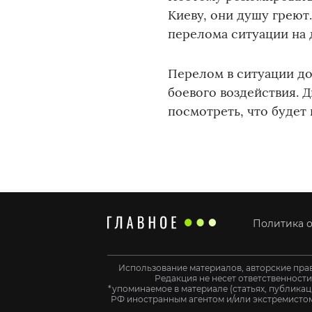
Киеву, они душу греют
перелома ситуации на 
Перелом в ситуации до
боевого воздействия. Д
посмотреть, что будет
Политика о
Использование материалов, авторские пра
Редакция не несет ответственност
*упоминаемое в материале (статьях, публикац
РФ иностранным агентом и/или экстремистом