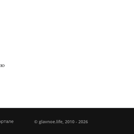
ую
©
glavnoe.life
, 2010 - 2026
ортале