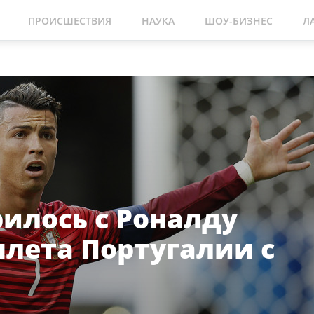
ПРОИСШЕСТВИЯ
НАУКА
ШОУ-БИЗНЕС
Л
рилось с Роналду
ылета Португалии с