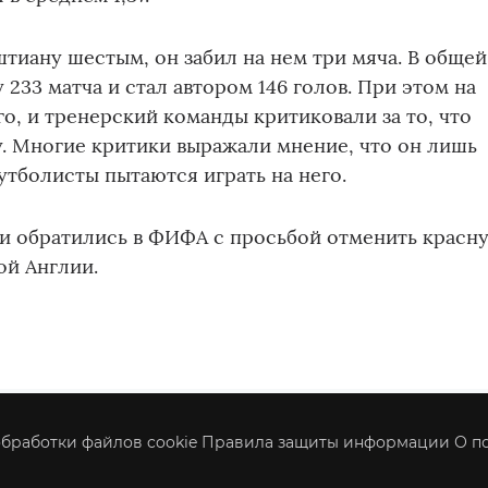
тиану шестым, он забил на нем три мяча. В общей
 233 матча и стал автором 146 голов. При этом на
о, и тренерский команды критиковали за то, что
у. Многие критики выражали мнение, что он лишь
утболисты пытаются играть на него.
ии обратились в ФИФА с просьбой отменить красн
ой Англии.
бработки файлов cookie
Правила защиты информации
О п