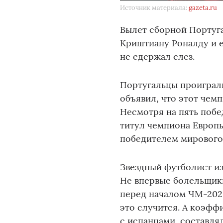
Источник материала:
gazeta.ru
Вылет сборной Португа
Криштиану Роналду и е
не сдержал слез.
Португальцы проиграли
объявил, что этот чемп
Несмотря на пять побе
титул чемпиона Европы
победителем мирового 
Звездный футболист из
Не впервые болельщики
перед началом ЧМ-2026
это случится. А коэффи
с испанцами, составлял