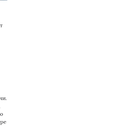
т
чи.
,
но
гре