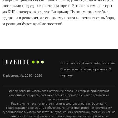
поставило под удар свою территорию. В то же время, авторы
из КНР подчеркивают, что Владимир Путин много лет был
сдержан в решения, а теперь ему почти не оставляют выбора,
и реакция будет крайне жесткой.
Политика обработки файлов cookie
Правила защиты информации
О
©
glavnoe.life
, 2010 - 2026
портале
Использование материалов, авторские права на которые принадлежат
сторонним ресурсам, возможно только с прямой активной ссылкой на
первоисточник.
Редакция не несет ответственности за достоверность информации,
содержащейся в рекламных объявлениях. Категория интернет-ресурса 18+
*упоминаемое в материале (статьях, публикациях, заголовках), размещённом на
данном сайте лицо (физическое лицо, юридическое лицо) признано на